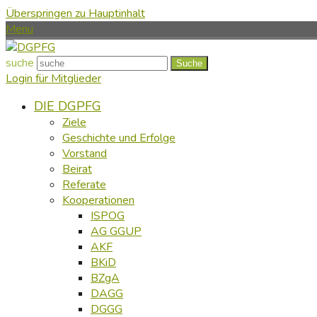
Überspringen zu Hauptinhalt
Menu
suche
Suche
Login für Mitglieder
DIE DGPFG
Ziele
Geschichte und Erfolge
Vorstand
Beirat
Referate
Kooperationen
ISPOG
AG GGUP
AKF
BKiD
BZgA
DAGG
DGGG