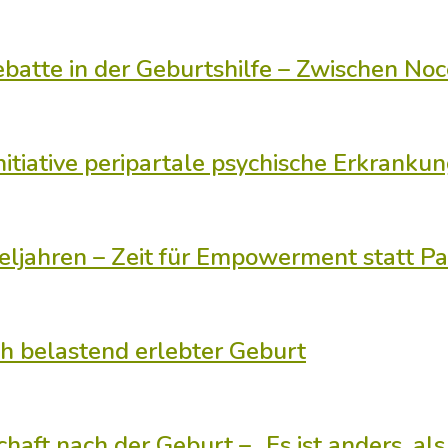
batte in der Geburtshilfe – Zwischen N
nitiative peripartale psychische Erkranku
ljahren – Zeit für Empowerment statt Pa
h belastend erlebter Geburt
aft nach der Geburt – „Es ist anders, als