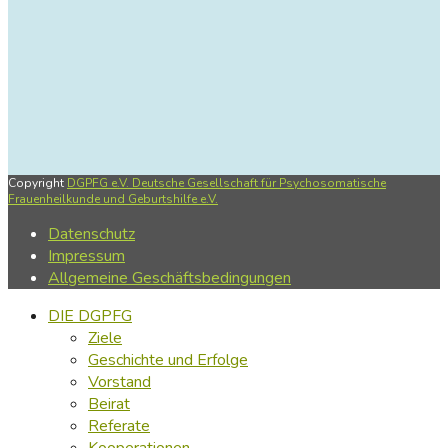
Copyright
DGPFG e.V. Deutsche Gesellschaft für Psychosomatische
Frauenheilkunde und Geburtshilfe e.V.
Datenschutz
Impressum
Allgemeine Geschäftsbedingungen
DIE DGPFG
Ziele
Geschichte und Erfolge
Vorstand
Beirat
Referate
Kooperationen