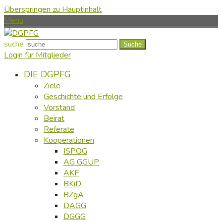
Überspringen zu Hauptinhalt
Menu
suche
Suche
Login für Mitglieder
DIE DGPFG
Ziele
Geschichte und Erfolge
Vorstand
Beirat
Referate
Kooperationen
ISPOG
AG GGUP
AKF
BKiD
BZgA
DAGG
DGGG