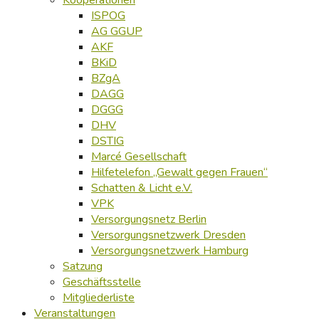
ISPOG
AG GGUP
AKF
BKiD
BZgA
DAGG
DGGG
DHV
DSTIG
Marcé Gesellschaft
Hilfetelefon „Gewalt gegen Frauen“
Schatten & Licht e.V.
VPK
Versorgungsnetz Berlin
Versorgungsnetzwerk Dresden
Versorgungsnetzwerk Hamburg
Satzung
Geschäftsstelle
Mitgliederliste
Veranstaltungen