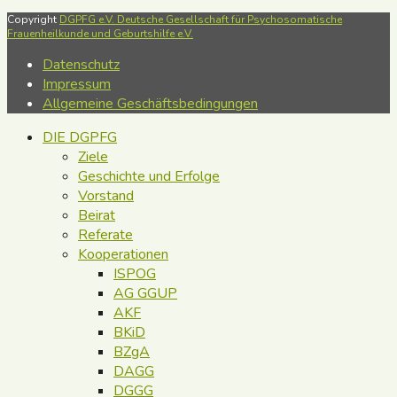
Copyright
DGPFG e.V. Deutsche Gesellschaft für Psychosomatische
Frauenheilkunde und Geburtshilfe e.V.
Datenschutz
Impressum
Allgemeine Geschäftsbedingungen
DIE DGPFG
Ziele
Geschichte und Erfolge
Vorstand
Beirat
Referate
Kooperationen
ISPOG
AG GGUP
AKF
BKiD
BZgA
DAGG
DGGG