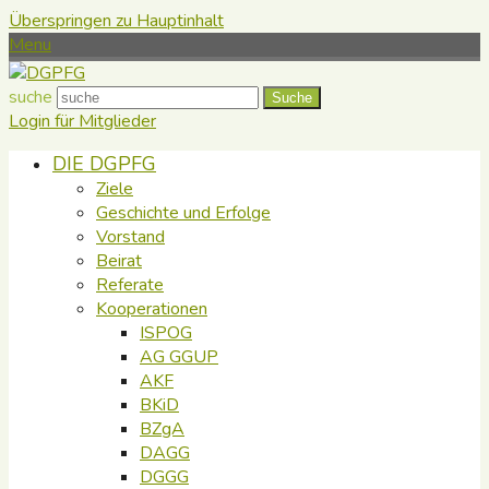
Überspringen zu Hauptinhalt
Menu
suche
Suche
Login für Mitglieder
DIE DGPFG
Ziele
Geschichte und Erfolge
Vorstand
Beirat
Referate
Kooperationen
ISPOG
AG GGUP
AKF
BKiD
BZgA
DAGG
DGGG