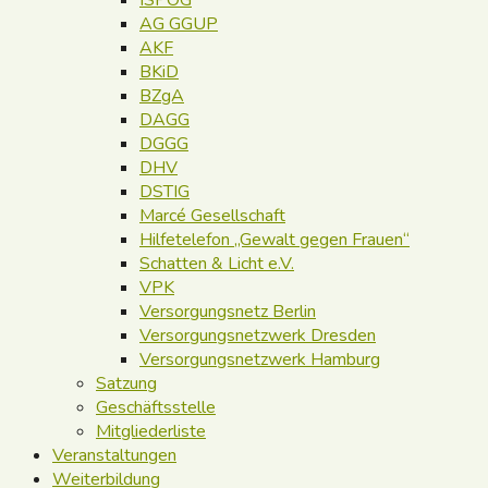
AG GGUP
AKF
BKiD
BZgA
DAGG
DGGG
DHV
DSTIG
Marcé Gesellschaft
Hilfetelefon „Gewalt gegen Frauen“
Schatten & Licht e.V.
VPK
Versorgungsnetz Berlin
Versorgungsnetzwerk Dresden
Versorgungsnetzwerk Hamburg
Satzung
Geschäftsstelle
Mitgliederliste
Veranstaltungen
Weiterbildung