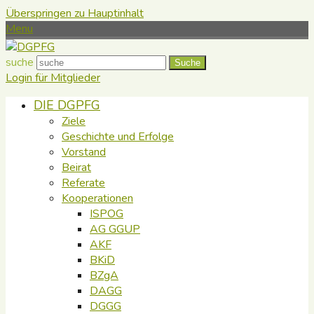
Überspringen zu Hauptinhalt
Menu
suche
Suche
Login für Mitglieder
DIE DGPFG
Ziele
Geschichte und Erfolge
Vorstand
Beirat
Referate
Kooperationen
ISPOG
AG GGUP
AKF
BKiD
BZgA
DAGG
DGGG