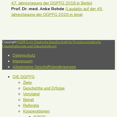
47. Jahrestagung der DGPFG 2018 in Berlin)
Prof. Dr. med. Anke Rohde
(Laudatio auf der 49.
Jahrestagung der DGPFG 2020 in Jena)
Copyright
DGPFG e.V. Deutsche Gesellschaft für Psychosomatische
Frauenheilkunde und Geburtshilfe e.V.
Datenschutz
Impressum
Allgemeine Geschäftsbedingungen
DIE DGPFG
Ziele
Geschichte und Erfolge
Vorstand
Beirat
Referate
Kooperationen
ISPOG