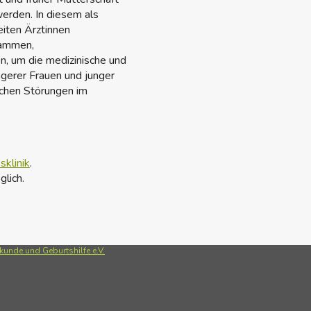
rden. In diesem als
iten Ärztinnen
bammen,
n, um die medizinische und
gerer Frauen und junger
chen Störungen im
klinik
.
lich.
unde und Geburtshilfe e.V.