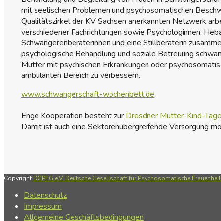
mit seelischen Problemen und psychosomatischen Beschwe
Qualitätszirkel der KV Sachsen anerkannten Netzwerk arbe
verschiedener Fachrichtungen sowie Psychologinnen, He
Schwangerenberaterinnen und eine Stillberaterin zusamme
psychologische Behandlung und soziale Betreuung schwan
Mütter mit psychischen Erkrankungen oder psychosomatis
ambulanten Bereich zu verbessern.
www.schwangerschaft-wochenbett.de
Enge Kooperation besteht zur
Dresdner Mutter-Kind-Tages
Damit ist auch eine Sektorenübergreifende Versorgung mög
Copyright
DGPFG e.V. Deutsche Gesellschaft für Psychosomatische Frauenheilk
Datenschutz
Impressum
Allgemeine Geschäftsbedingungen