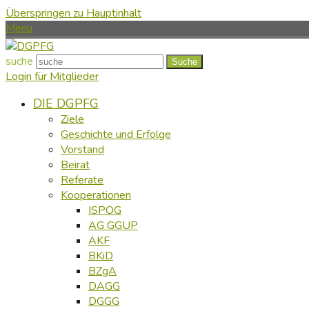
Überspringen zu Hauptinhalt
Menu
suche
Suche
Login für Mitglieder
DIE DGPFG
Ziele
Geschichte und Erfolge
Vorstand
Beirat
Referate
Kooperationen
ISPOG
AG GGUP
AKF
BKiD
BZgA
DAGG
DGGG