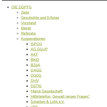
DIE DGPFG
Ziele
Geschichte und Erfolge
Vorstand
Beirat
Referate
Kooperationen
ISPOG
AG GGUP
AKF
BKiD
BZgA
DAGG
DGGG
DHV
DSTIG
Marcé Gesellschaft
Hilfetelefon „Gewalt gegen Frauen“
Schatten & Licht e.V.
VPK