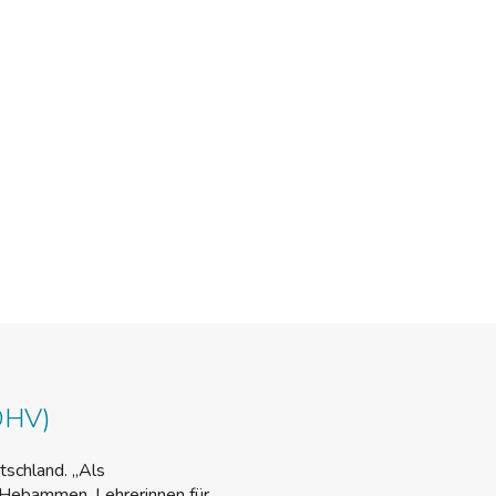
DHV)
schland. „Als
n Hebammen, Lehrerinnen für