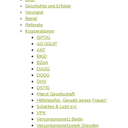
Geschichte und Erfolge
Vorstand
Beirat
Referate
Kooperationen
ISPOG
AG GGUP
AKF
BKiD
BZgA
DAGG
DGGG
DHV
DSTIG
Marcé Gesellschaft
Hilfetelefon „Gewalt gegen Frauen“
Schatten & Licht e.V.
VPK
Versorgungsnetz Berlin
Versorgungsnetzwerk Dresden