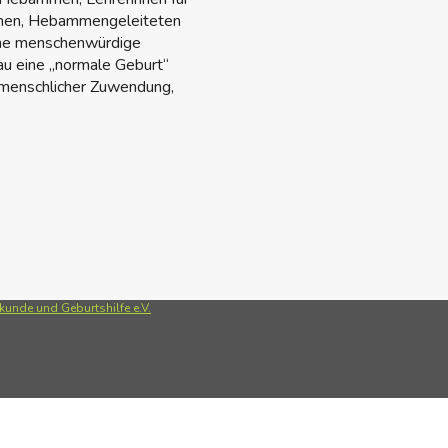
men, Hebammengeleiteten
ine menschenwürdige
au eine „normale Geburt“
l menschlicher Zuwendung,
unde und Geburtshilfe e.V.