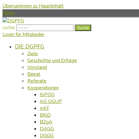
Überspringen zu Hauptinhalt
Menu
suche
Suche
Login für Mitglieder
DIE DGPFG
Ziele
Geschichte und Erfolge
Vorstand
Beirat
Referate
Kooperationen
ISPOG
AG GGUP
AKF
BKiD
BZgA
DAGG
DGGG