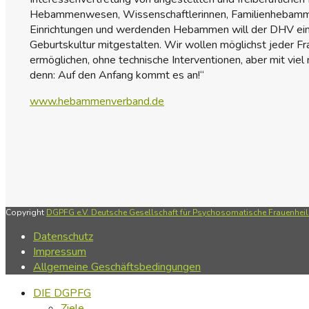
Hebammenwesen, Wissenschaftlerinnen, Familienhebam
Einrichtungen und werdenden Hebammen will der DHV e
Geburtskultur mitgestalten. Wir wollen möglichst jeder Fr
ermöglichen, ohne technische Interventionen, aber mit vie
denn: Auf den Anfang kommt es an!“
www.hebammenverband.de
Copyright
DGPFG e.V. Deutsche Gesellschaft für Psychosomatische Frauenheilk
Datenschutz
Impressum
Allgemeine Geschäftsbedingungen
DIE DGPFG
Ziele