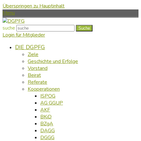
Überspringen zu Hauptinhalt
Menu
suche
Suche
Login für Mitglieder
DIE DGPFG
Ziele
Geschichte und Erfolge
Vorstand
Beirat
Referate
Kooperationen
ISPOG
AG GGUP
AKF
BKiD
BZgA
DAGG
DGGG