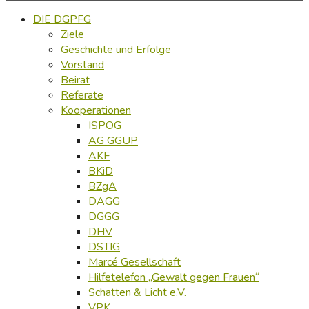
DIE DGPFG
Ziele
Geschichte und Erfolge
Vorstand
Beirat
Referate
Kooperationen
ISPOG
AG GGUP
AKF
BKiD
BZgA
DAGG
DGGG
DHV
DSTIG
Marcé Gesellschaft
Hilfetelefon „Gewalt gegen Frauen“
Schatten & Licht e.V.
VPK