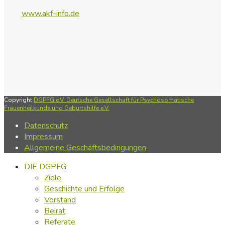
www.akf-info.de
Copyright
DGPFG e.V. Deutsche Gesellschaft für Psychosomatische
Frauenheilkunde und Geburtshilfe e.V.
Datenschutz
Impressum
Allgemeine Geschäftsbedingungen
DIE DGPFG
Ziele
Geschichte und Erfolge
Vorstand
Beirat
Referate