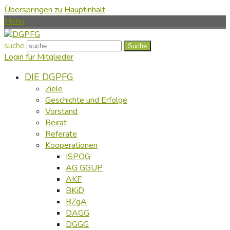
Überspringen zu Hauptinhalt
Menu
suche
Suche
Login für Mitglieder
DIE DGPFG
Ziele
Geschichte und Erfolge
Vorstand
Beirat
Referate
Kooperationen
ISPOG
AG GGUP
AKF
BKiD
BZgA
DAGG
DGGG