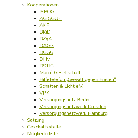
Kooperationen
ISPOG
AG GGUP
AKF
BKiD
BZgA
DAGG
DGGG
DHV
DSTIG
Marcé Gesellschaft
Hilfetelefon „Gewalt gegen Frauen“
Schatten & Licht e.V.
VPK
Versorgungsnetz Berlin
Versorgungsnetzwerk Dresden
Versorgungsnetzwerk Hamburg
Satzung
Geschäftsstelle
Mitgliederliste