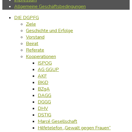
Allgemeine Geschäftsbedingungen
DIE DGPFG
Ziele
Geschichte und Erfolge
Vorstand
Beirat
Referate
Kooperationen
ISPOG
AG GGUP
AKF
BKiD
BZgA
DAGG
DGGG
DHV
DSTIG
Marcé Gesellschaft
Hilfetelefon „Gewalt gegen Frauen“