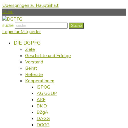
Überspringen zu Hauptinhalt
Menu
suche
Suche
Login für Mitglieder
DIE DGPFG
Ziele
Geschichte und Erfolge
Vorstand
Beirat
Referate
Kooperationen
ISPOG
AG GGUP
AKF
BKiD
BZgA
DAGG
DGGG