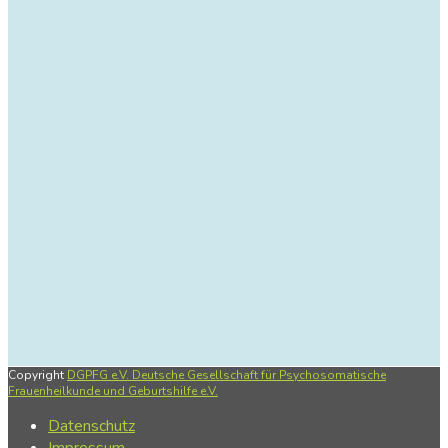
Copyright
DGPFG e.V. Deutsche Gesellschaft für Psychosomatische
Frauenheilkunde und Geburtshilfe e.V.
Datenschutz
Impressum