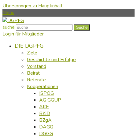
Überspringen zu Hauptinhalt
Menu
suche
Suche
Login für Mitglieder
DIE DGPFG
Ziele
Geschichte und Erfolge
Vorstand
Beirat
Referate
Kooperationen
ISPOG
AG GGUP
AKF
BKiD
BZgA
DAGG
DGGG