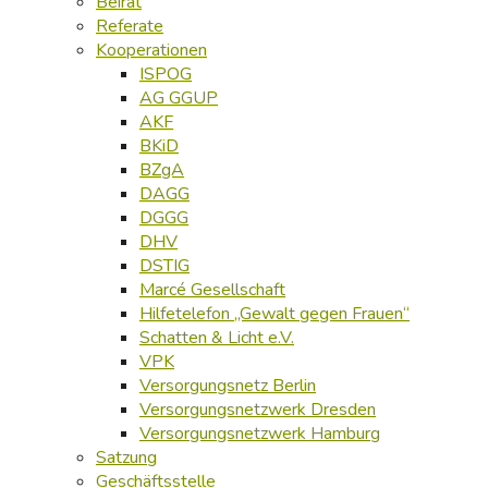
Beirat
Referate
Kooperationen
ISPOG
AG GGUP
AKF
BKiD
BZgA
DAGG
DGGG
DHV
DSTIG
Marcé Gesellschaft
Hilfetelefon „Gewalt gegen Frauen“
Schatten & Licht e.V.
VPK
Versorgungsnetz Berlin
Versorgungsnetzwerk Dresden
Versorgungsnetzwerk Hamburg
Satzung
Geschäftsstelle