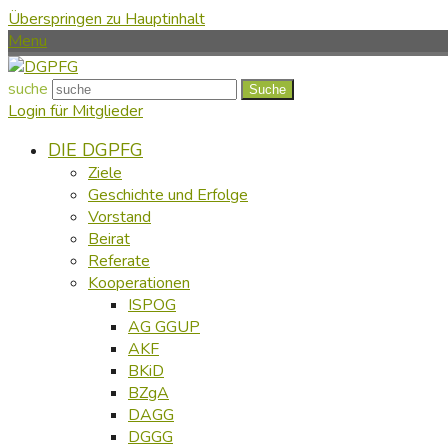
Überspringen zu Hauptinhalt
Menu
suche
Suche
Login für Mitglieder
DIE DGPFG
Ziele
Geschichte und Erfolge
Vorstand
Beirat
Referate
Kooperationen
ISPOG
AG GGUP
AKF
BKiD
BZgA
DAGG
DGGG