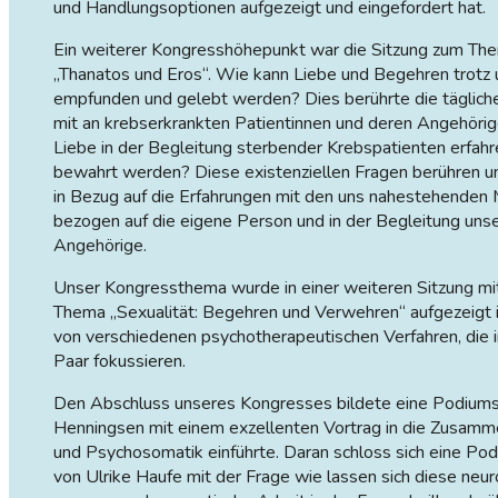
und Handlungsoptionen aufgezeigt und eingefordert hat.
Ein weiterer Kongresshöhepunkt war die Sitzung zum Th
„Thanatos und Eros“. Wie kann Liebe und Begehren trotz
empfunden und gelebt werden? Dies berührte die tägliche
mit an krebserkrankten Patientinnen und deren Angehörige
Liebe in der Begleitung sterbender Krebspatienten erfah
bewahrt werden? Diese existenziellen Fragen berühren u
in Bezug auf die Erfahrungen mit den uns nahestehenden M
bezogen auf die eigene Person und in der Begleitung uns
Angehörige.
Unser Kongressthema wurde in einer weiteren Sitzung m
Thema „Sexualität: Begehren und Verwehren“ aufgezeigt
von verschiedenen psychotherapeutischen Verfahren, die 
Paar fokussieren.
Den Abschluss unseres Kongresses bildete eine Podiumsdi
Henningsen mit einem exzellenten Vortrag in die Zusam
und Psychosomatik einführte. Daran schloss sich eine Pod
von Ulrike Haufe mit der Frage wie lassen sich diese neur