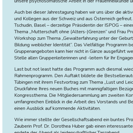
unsere psychosomatische Arbeit in der Frauenheilkunde 
Auch bei dieser Jahrestagung haben wir uns über die aktiv
und Kollegen aus der Schweiz und aus Österreich gefreut. 
Tschudin, Basel – derzeitige Präsidentin der ISPOG – ei
Thema „Mutterschaft ohne (Alters-)Grenzen“ und Frau Pro
Workshop zum Thema „Gewalterfahrung unter der Geburt
Bildung weiblicher Identität“. Das Vielfältige Programm
Gruppenangeboten kann hier nicht in Gänze ausgeführt we
Stelle allen Gruppenleiterinnen und -leitern für Ihr Enga
Last but not least hatte das Programm auch diesmal wied
Rahmenprogramm. Den Auftakt bildete die Bestsellerau
Tübingen mit ihrem Festvortrag zum Thema „Lust und Leid
Druckfahne Ihres neuen Buches mit mannigfaltigen Bezüg
Kongressthema. Die Mitgliedersammlung am zweiten Kon
umfangreichen Einblick in die Arbeit des Vorstands und Be
einen Ausblick auf kommende Aktivitäten.
Wie immer stellte der Gesellschaftsabend ein buntes Pro
Zauberin Prof. Dr. Dorothea Huber gab einen interessant
endete der Abend als leidenschaftlicher Tanzabend.