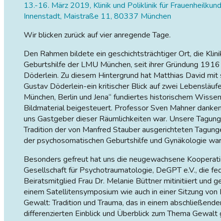
13.-16. März 2019, Klinik und Poliklinik für Frauenheilku
Innenstadt, Maistraße 11, 80337 München
Wir blicken zurück auf vier anregende Tage.
Den Rahmen bildete ein geschichtsträchtiger Ort, die Klin
Geburtshilfe der LMU München, seit ihrer Gründung 1916 
Döderlein. Zu diesem Hintergrund hat Matthias David mit 
Gustav Döderlein-ein kritischer Blick auf zwei Lebensläufe
München, Berlin und Jena“ fundiertes historischem Wisse
Bildmaterial beigesteuert. Professor Sven Mahner danken wi
uns Gastgeber dieser Räumlichkeiten war. Unsere Tagung 
Tradition der von Manfred Stauber ausgerichteten Tagunge
der psychosomatischen Geburtshilfe und Gynäkologie war
Besonders gefreut hat uns die neugewachsene Kooperati
Gesellschaft für Psychotraumatologie, DeGPT e.V., die fe
Beiratsmitglied Frau Dr. Melanie Büttner mitinitiiert und 
einem Satellitensymposium wie auch in einer Sitzung vo
Gewalt: Tradition und Trauma, das in einem abschließend
differenzierten Einblick und Überblick zum Thema Gewal