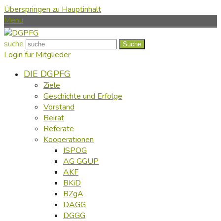
Überspringen zu Hauptinhalt
Menu
suche
Suche
Login für Mitglieder
DIE DGPFG
Ziele
Geschichte und Erfolge
Vorstand
Beirat
Referate
Kooperationen
ISPOG
AG GGUP
AKF
BKiD
BZgA
DAGG
DGGG