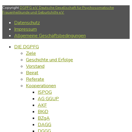
Copyright
DGPFG e.V. Deutsche Gesellschaft für Psychosomatische
Frauenheilkunde und Geburtshilfe e.V.
Datenschutz
Impressum
Allgemeine Geschäftsbedingungen
DIE DGPFG
Ziele
Geschichte und Erfolge
Vorstand
Beirat
Referate
Kooperationen
ISPOG
AG GGUP
AKF
BKiD
BZgA
DAGG
DGGG