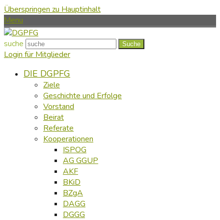
Überspringen zu Hauptinhalt
Menu
suche
Suche
Login für Mitglieder
DIE DGPFG
Ziele
Geschichte und Erfolge
Vorstand
Beirat
Referate
Kooperationen
ISPOG
AG GGUP
AKF
BKiD
BZgA
DAGG
DGGG