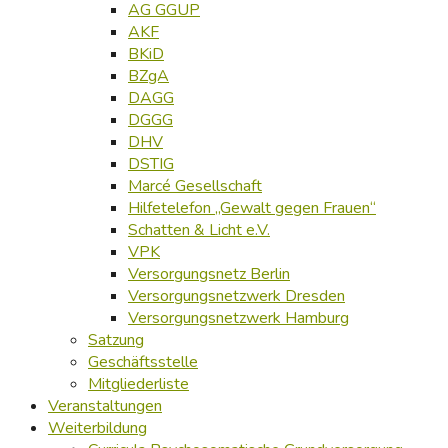
AG GGUP
AKF
BKiD
BZgA
DAGG
DGGG
DHV
DSTIG
Marcé Gesellschaft
Hilfetelefon „Gewalt gegen Frauen“
Schatten & Licht e.V.
VPK
Versorgungsnetz Berlin
Versorgungsnetzwerk Dresden
Versorgungsnetzwerk Hamburg
Satzung
Geschäftsstelle
Mitgliederliste
Veranstaltungen
Weiterbildung