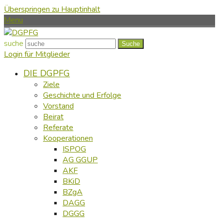
Überspringen zu Hauptinhalt
Menu
suche
Suche
Login für Mitglieder
DIE DGPFG
Ziele
Geschichte und Erfolge
Vorstand
Beirat
Referate
Kooperationen
ISPOG
AG GGUP
AKF
BKiD
BZgA
DAGG
DGGG