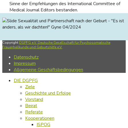
Sinne der Empfehlungen des International Committee of
Medical Journal Editors bestanden.
Sexualität und Partnerschaft nach der Geburt - "Es ist
anders, als wir dachten!"
Gyne 04/2024
Copyright
DGPFG e.V. Deutsche Gesellschaft für Psychosomatische
Frauenheilkunde und Geburtshilfe e.V.
Datenschutz
Impressum
Allgemeine Geschäftsbedingungen
DIE DGPFG
Ziele
Geschichte und Erfolge
Vorstand
Beirat
Referate
Kooperationen
ISPOG