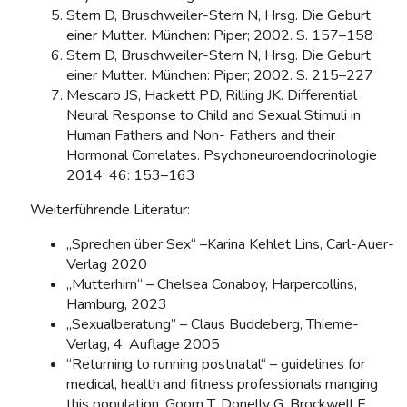
Stern D, Bruschweiler-Stern N, Hrsg. Die Geburt
einer Mutter. München: Piper; 2002. S. 157–158
Stern D, Bruschweiler-Stern N, Hrsg. Die Geburt
einer Mutter. München: Piper; 2002. S. 215–227
Mescaro JS, Hackett PD, Rilling JK. Differential
Neural Response to Child and Sexual Stimuli in
Human Fathers and Non- Fathers and their
Hormonal Correlates. Psychoneuroendocrinologie
2014; 46: 153–163
Weiterführende Literatur:
„Sprechen über Sex“ –Karina Kehlet Lins, Carl-Auer-
Verlag 2020
„Mutterhirn“ – Chelsea Conaboy, Harpercollins,
Hamburg, 2023
„Sexualberatung” – Claus Buddeberg, Thieme-
Verlag, 4. Auflage 2005
“Returning to running postnatal“ – guidelines for
medical, health and fitness professionals manging
this population, Goom T, Donelly G, Brockwell E.