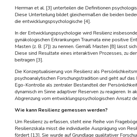
Herrman et al. [3] unterteilen die Definitionen psycholog
Diese Unterteilung bildet gleichermaßen die beiden bedeu
die entwicklungspsychologische [4].
In der Entwicklungspsychologie wird Resilienz insbesonder
gynäkologischen Erkrankungen Traumata eine positive Ent
Masten (z. B. [7]) zu nennen. Gemäß Masten [8] lässt sic
Diese sind Resultate eines interaktiven Prozesses, zu de
beitragen [3].
Die Konzeptualisierung von Resilienz als Persönlichkeitsm
psychoanalytischen Forschungstradition und geht auf das 
Ego-Kontrolle als zentraler Bestandteil der Persönlichkei
dynamisch im Sinne adaptiver Reserven zu reagieren. In ak
Abgrenzung vom entwicklungspsychologischen Ansatz der B
Wie kann Resilienz gemessen werden?
Um Resilienz zu erfassen, steht eine Reihe von Frageböge
Resilienzskala misst die individuelle Ausprägung von Res
fördert [13]. Sie wurde auf Grundlage qualitativer Forschu