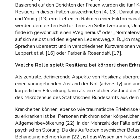
Basierend auf den Berichten der Frauen wurden die fünf Ko
Resilienz in diesen Fällen auszeichneten [4, 13]. Darauf
und Young [13] ermittelten im Rahmen einer Faktorenana
werden dem ersten Faktor Items zu Selbstvertrauen, Unabh
finde ich gewöhnlich einen Weg heraus“ oder „Normalerwei
auf sich selbst und den eigenen Lebensweg, z. B. „Ich mag 
Sprachen übersetzt und in verschiedenen Kurzversionen ver
Leppert et al. [16] oder Färber & Rosendahl [17].
Welche Rolle spielt Resilienz bei körperlichen Erk
Als zentrale, definierende Aspekte von Resilienz, übergre
einen vorangehenden Zustand der Not (adversity) und and
körperlichen Erkrankung kann als ein solcher Zustand de
des Mikrozensus des Statistischen Bundesamts aus dem J
Krankheiten können, ebenso wie traumatische Erlebnisse 
zu erkranken ist bei Personen mit chronischer körperlic
Allgemeinbevölkerung [22]. In der Mehrzahl der Fälle erfü
psychischen Störung. Da das Auftreten psychischer Belas
Behandlung nehmen kann [22], ist dasWissen um Faktoren w