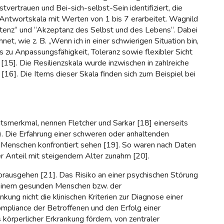
vertrauen und Bei-sich-selbst-Sein identifiziert, die
 Antwortskala mit Werten von 1 bis 7 erarbeitet. Wagnild
tenz“ und “Akzeptanz des Selbst und des Lebens“. Dabei
, wie z. B. „Wenn ich in einer schwierigen Situation bin,
 zu Anpassungsfähigkeit, Toleranz sowie flexibler Sicht
[15]. Die Resilienzskala wurde inzwischen in zahlreiche
[16]. Die Items dieser Skala finden sich zum Beispiel bei
eitsmerkmal, nennen Fletcher und Sarkar [18] einerseits
). Die Erfahrung einer schweren oder anhaltenden
e Menschen konfrontiert sehen [19]. So waren nach Daten
 Anteil mit steigendem Alter zunahm [20].
orausgehen [21]. Das Risiko an einer psychischen Störung
r einem gesunden Menschen bzw. der
ung nicht die klinischen Kriterien zur Diagnose einer
mpliance der Betroffenen und den Erfolg einer
örperlicher Erkrankung fördern, von zentraler