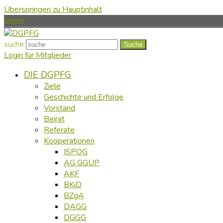
Überspringen zu Hauptinhalt
Menu
suche
Suche
Login für Mitglieder
DIE DGPFG
Ziele
Geschichte und Erfolge
Vorstand
Beirat
Referate
Kooperationen
ISPOG
AG GGUP
AKF
BKiD
BZgA
DAGG
DGGG