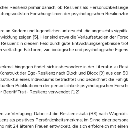
ischer Resilienz primär danach, ob Resilienz als Persönlichkeitse
tungsvollsten Forschungslinien der psychologischen Resilienzfor
e an Kindern und Jugendlichen untersucht, die angesichts signifi
wicklung zeigen [5]. Hier sind etwa die Verlaufsstudien der Fo
h Resilienz in diesem Feld durch gute Entwicklungsergebnisse tr
m vielfältige Faktoren, wie biologische und psychologische Eige
erkmal hingegen findet sich insbesondere in der Literatur zu Res
Konstrukt der Ego-Resilienz nach Block und Block [9] aus den 50
tsstruktur eines Individuums betrachtet und bezeichnet die Fähig
tuellen Publikationen der persönlichkeitspsychologischen Forschun
egriff Trait- Resilienz verwendet [12].
n zur Verfügung. Dabei ist die Resilienzskala (RS) nach Wagnild 
ilienz als positives Persönlichkeitsmerkmal im Sinne einer perso
ng mit 24 älteren Frauen entwickelt, die sich erfolgreich mit ein