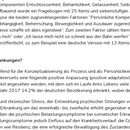
mponenten Entschlossenheit, Beharrlichkeit, Gelassenheit, Selbst
 aufbauend wurde ein Fragebogen mit 25 Items und siebenstufiger
lyse die beiden zugrundeliegenden Faktoren “Persönliche Kompe
ängigkeit, Beherrschung, Beweglichkeit und Ausdauer zugerechnet
se schaffe ich alles irgendwie“. Zum zweiten Faktor zählen Items
mich“ oder „Ich lasse mich nicht so schnell aus der Bahn werfen“ 
öffentlicht, so zum Beispiel eine deutsche Version mit 13 Items 
rankungen?
ifend für die Konzeptualisierung als Prozess und als Persönlichk
ererseits eine folgende positive Anpassung (positive adaptation
r Not angesehen werden, mit dem sich im Laufe ihres Lebens viel
ahr 2017 14,2% der deutschen Bevölkerung erkrankt, wobei der
und chronischer Stress, der Entwicklung psychischer Störungen v
her Erkrankung um das eineinhalb- bis zweifache erhöht gegenübe
llen die psychischen Belastungssymptome bei somatischer Erkrank
tungssymptome jedoch Einfluss auf den Krankheitsverlauf, die Co
ie Resilienz, die eine erfolgreiche Bewältigung des Zustandes k