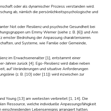
igenschaft oder als dynamischer Prozess verstanden wird.
schung ab, nämlich die persönlichkeitspsychologische und
kanter Not oder Resilienz und psychische Gesundheit bei
rschungsgruppen um Emmy Werner (siehe z. B. [6]) und Ann
otz ernster Bedrohung der Anpassung charakterisieren.
nschaften, und Systeme, wie Familie oder Gemeinde,
ilienz im Erwachsenenalter [1], entstammt einer
er-Jahren zurück [4]. Ego-Resilienz wird dabei neben
keit, auf Veränderungen und situative Anforderungen
gslinie (z. B. [10] oder [11]) wird inzwischen zur
und Young [13] am weitesten verbreitet [1, 14]. Die
nalen Ressource, welche individuelle Anpassungsfähigkeit
em einschneidenden Lebensereignis arrangiert hatten.