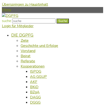
Überspringen zu Hauptinhalt
Menu
suche
Suche
Login für Mitglieder
DIE DGPFG
Ziele
Geschichte und Erfolge
Vorstand
Beirat
Referate
Kooperationen
ISPOG
AG GGUP
AKF
BKiD
BZgA
DAGG
DGGG