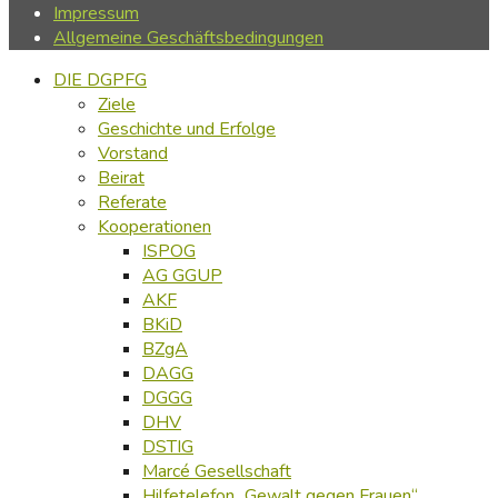
Impressum
Allgemeine Geschäftsbedingungen
DIE DGPFG
Ziele
Geschichte und Erfolge
Vorstand
Beirat
Referate
Kooperationen
ISPOG
AG GGUP
AKF
BKiD
BZgA
DAGG
DGGG
DHV
DSTIG
Marcé Gesellschaft
Hilfetelefon „Gewalt gegen Frauen“