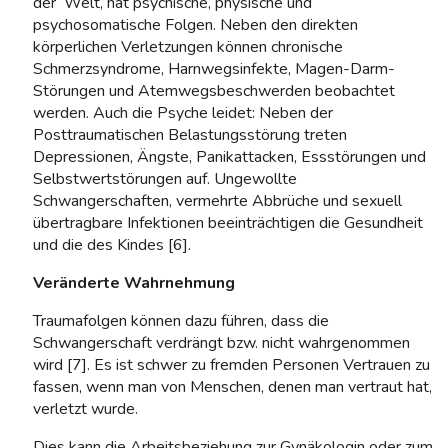
der Welt, hat psychische, physische und
psychosomatische Folgen. Neben den direkten
körperlichen Verletzungen können chronische
Schmerzsyndrome, Harnwegsinfekte, Magen-Darm-
Störungen und Atemwegsbeschwerden beobachtet
werden. Auch die Psyche leidet: Neben der
Posttraumatischen Belastungsstörung treten
Depressionen, Ängste, Panikattacken, Essstörungen und
Selbstwertstörungen auf. Ungewollte
Schwangerschaften, vermehrte Abbrüche und sexuell
übertragbare Infektionen beeinträchtigen die Gesundheit
und die des Kindes [6].
Veränderte Wahrnehmung
Traumafolgen können dazu führen, dass die
Schwangerschaft verdrängt bzw. nicht wahrgenommen
wird [7]. Es ist schwer zu fremden Personen Vertrauen zu
fassen, wenn man von Menschen, denen man vertraut hat,
verletzt wurde.
Dies kann die Arbeitsbeziehung zur Gynäkologin oder zum