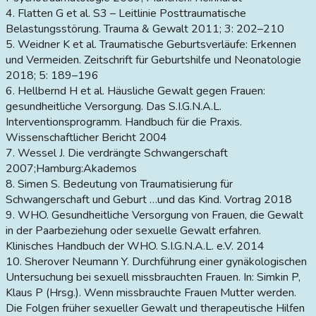
4. Flatten G et al. S3 – Leitlinie Posttraumatische
Belastungsstörung. Trauma & Gewalt 2011; 3: 202–210
5. Weidner K et al. Traumatische Geburtsverläufe: Erkennen
und Vermeiden. Zeitschrift für Geburtshilfe und Neonatologie
2018; 5: 189–196
6. Hellbernd H et al. Häusliche Gewalt gegen Frauen:
gesundheitliche Versorgung. Das S.I.G.N.A.L.
Interventionsprogramm. Handbuch für die Praxis.
Wissenschaftlicher Bericht 2004
7. Wessel J. Die verdrängte Schwangerschaft
2007;Hamburg:Akademos
8. Simen S. Bedeutung von Traumatisierung für
Schwangerschaft und Geburt …und das Kind. Vortrag 2018
9. WHO. Gesundheitliche Versorgung von Frauen, die Gewalt
in der Paarbeziehung oder sexuelle Gewalt erfahren.
Klinisches Handbuch der WHO. S.I.G.N.A.L. e.V. 2014
10. Sherover Neumann Y. Durchführung einer gynäkologischen
Untersuchung bei sexuell missbrauchten Frauen. In: Simkin P,
Klaus P (Hrsg.). Wenn missbrauchte Frauen Mutter werden.
Die Folgen früher sexueller Gewalt und therapeutische Hilfen