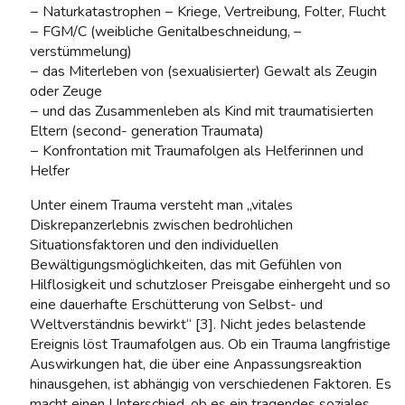
− Naturkatastrophen − Kriege, Vertreibung, Folter, Flucht
− FGM/C (weibliche Genitalbeschneidung, –
verstümmelung)
− das Miterleben von (sexualisierter) Gewalt als Zeugin
oder Zeuge
− und das Zusammenleben als Kind mit traumatisierten
Eltern (second- generation Traumata)
− Konfrontation mit Traumafolgen als Helferinnen und
Helfer
Unter einem Trauma versteht man „vitales
Diskrepanzerlebnis zwischen bedrohlichen
Situationsfaktoren und den individuellen
Bewältigungsmöglichkeiten, das mit Gefühlen von
Hilflosigkeit und schutzloser Preisgabe einhergeht und so
eine dauerhafte Erschütterung von Selbst- und
Weltverständnis bewirkt“ [3]. Nicht jedes belastende
Ereignis löst Traumafolgen aus. Ob ein Trauma langfristige
Auswirkungen hat, die über eine Anpassungsreaktion
hinausgehen, ist abhängig von verschiedenen Faktoren. Es
macht einen Unterschied, ob es ein tragendes soziales