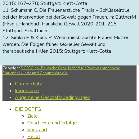
2015: 167–278; Stuttgart: Klett-Cotta
11. Schumann C. Die Frauenärztliche Praxis – Schlüsselrolle
bei der Intervention bei derGewalt gegen Frauen. In: BüttnerM
(Hrsg.). Handbuch Häusliche Gewalt 2020: 201–215;
Stuttgart: Schattauer
12. Simkin P & Klaus P. Wenn missbrauchte Frauen Mutter
werden. Die Folgen früher sexueller Gewalt und
therapeutische Hilfen 2015; Stuttgart: Klett-Cotta
Copyright
DGPFG e.V. Deutsche Gesellschaft für Psychosomatische
Frauenheilkunde und Geburtshilfe e.V.
Datenschutz
Impressum
Allgemeine Geschäftsbedingungen
DIE DGPFG
Ziele
Geschichte und Erfolge
Vorstand
Beirat