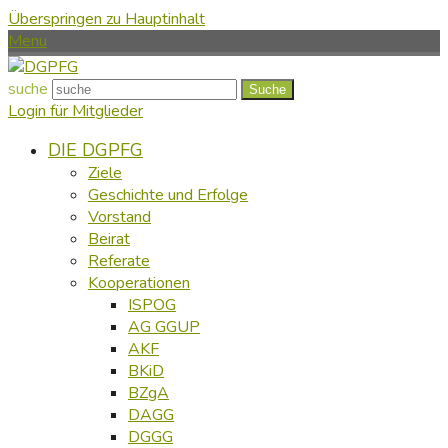
Überspringen zu Hauptinhalt
Menu
suche
Suche
Login für Mitglieder
DIE DGPFG
Ziele
Geschichte und Erfolge
Vorstand
Beirat
Referate
Kooperationen
ISPOG
AG GGUP
AKF
BKiD
BZgA
DAGG
DGGG