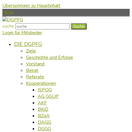
Überspringen zu Hauptinhalt
Menu
suche
Suche
Login für Mitglieder
DIE DGPFG
Ziele
Geschichte und Erfolge
Vorstand
Beirat
Referate
Kooperationen
ISPOG
AG GGUP
AKF
BKiD
BZgA
DAGG
DGGG