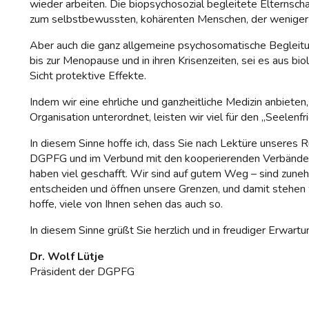
wieder arbeiten. Die biopsychosozial begleitete Elternscha
zum selbstbewussten, kohärenten Menschen, der weniger An
Aber auch die ganz allgemeine psychosomatische Begleit
bis zur Menopause und in ihren Krisenzeiten, sei es aus bi
Sicht protektive Effekte.
Indem wir eine ehrliche und ganzheitliche Medizin anbiete
Organisation unterordnet, leisten wir viel für den „Seelenf
In diesem Sinne hoffe ich, dass Sie nach Lektüre unseres 
DGPFG und im Verbund mit den kooperierenden Verbänden gu
haben viel geschafft. Wir sind auf gutem Weg – sind zun
entscheiden und öffnen unsere Grenzen, und damit stehen wir
hoffe, viele von Ihnen sehen das auch so.
In diesem Sinne grüßt Sie herzlich und in freudiger Erwar
Dr. Wolf Lütje
Präsident der DGPFG