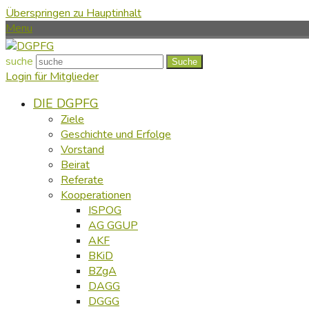
Überspringen zu Hauptinhalt
Menu
suche
Suche
Login für Mitglieder
DIE DGPFG
Ziele
Geschichte und Erfolge
Vorstand
Beirat
Referate
Kooperationen
ISPOG
AG GGUP
AKF
BKiD
BZgA
DAGG
DGGG