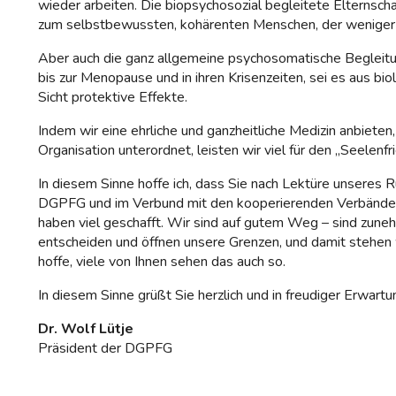
wieder arbeiten. Die biopsychosozial begleitete Elternscha
zum selbstbewussten, kohärenten Menschen, der weniger An
Aber auch die ganz allgemeine psychosomatische Begleit
bis zur Menopause und in ihren Krisenzeiten, sei es aus bi
Sicht protektive Effekte.
Indem wir eine ehrliche und ganzheitliche Medizin anbiete
Organisation unterordnet, leisten wir viel für den „Seelenf
In diesem Sinne hoffe ich, dass Sie nach Lektüre unseres 
DGPFG und im Verbund mit den kooperierenden Verbänden gu
haben viel geschafft. Wir sind auf gutem Weg – sind zun
entscheiden und öffnen unsere Grenzen, und damit stehen wir
hoffe, viele von Ihnen sehen das auch so.
In diesem Sinne grüßt Sie herzlich und in freudiger Erwar
Dr. Wolf Lütje
Präsident der DGPFG