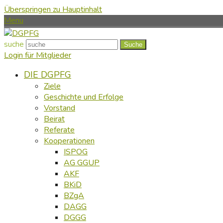
Überspringen zu Hauptinhalt
Menu
suche
Suche
Login für Mitglieder
DIE DGPFG
Ziele
Geschichte und Erfolge
Vorstand
Beirat
Referate
Kooperationen
ISPOG
AG GGUP
AKF
BKiD
BZgA
DAGG
DGGG