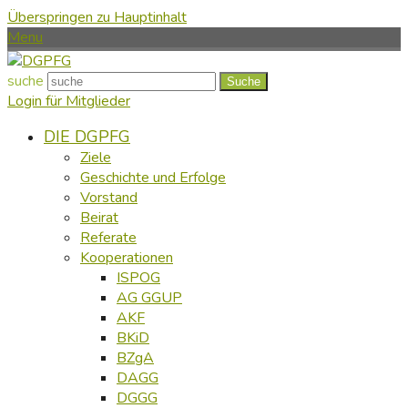
Überspringen zu Hauptinhalt
Menu
suche
Suche
Login für Mitglieder
DIE DGPFG
Ziele
Geschichte und Erfolge
Vorstand
Beirat
Referate
Kooperationen
ISPOG
AG GGUP
AKF
BKiD
BZgA
DAGG
DGGG