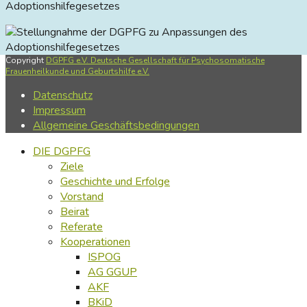
Adoptionshilfegesetzes
Copyright
DGPFG e.V. Deutsche Gesellschaft für Psychosomatische
Frauenheilkunde und Geburtshilfe e.V.
Datenschutz
Impressum
Allgemeine Geschäftsbedingungen
DIE DGPFG
Ziele
Geschichte und Erfolge
Vorstand
Beirat
Referate
Kooperationen
ISPOG
AG GGUP
AKF
BKiD