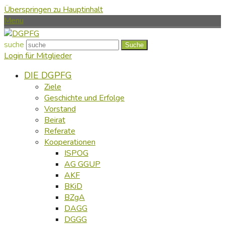
Überspringen zu Hauptinhalt
Menu
suche
Suche
Login für Mitglieder
DIE DGPFG
Ziele
Geschichte und Erfolge
Vorstand
Beirat
Referate
Kooperationen
ISPOG
AG GGUP
AKF
BKiD
BZgA
DAGG
DGGG