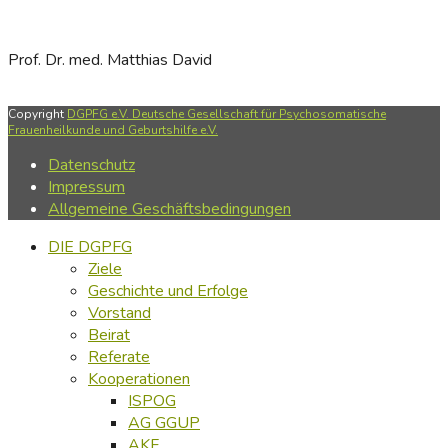
Prof. Dr. med. Matthias David
Copyright
DGPFG e.V. Deutsche Gesellschaft für Psychosomatische
Frauenheilkunde und Geburtshilfe e.V.
Datenschutz
Impressum
Allgemeine Geschäftsbedingungen
DIE DGPFG
Ziele
Geschichte und Erfolge
Vorstand
Beirat
Referate
Kooperationen
ISPOG
AG GGUP
AKF