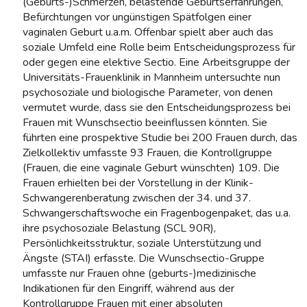
(Geburts-)Schmerzen, belastende Geburtserfahrungen,
Befürchtungen vor ungünstigen Spätfolgen einer
vaginalen Geburt u.a.m. Offenbar spielt aber auch das
soziale Umfeld eine Rolle beim Entscheidungsprozess für
oder gegen eine elektive Sectio. Eine Arbeitsgruppe der
Universitäts-Frauenklinik in Mannheim untersuchte nun
psychosoziale und biologische Parameter, von denen
vermutet wurde, dass sie den Entscheidungsprozess bei
Frauen mit Wunschsectio beeinflussen könnten. Sie
führten eine prospektive Studie bei 200 Frauen durch, das
Zielkollektiv umfasste 93 Frauen, die Kontrollgruppe
(Frauen, die eine vaginale Geburt wünschten) 109. Die
Frauen erhielten bei der Vorstellung in der Klinik-
Schwangerenberatung zwischen der 34. und 37.
Schwangerschaftswoche ein Fragenbogenpaket, das u.a.
ihre psychosoziale Belastung (SCL 90R),
Persönlichkeitsstruktur, soziale Unterstützung und
Ängste (STAI) erfasste. Die Wunschsectio-Gruppe
umfasste nur Frauen ohne (geburts-)medizinische
Indikationen für den Eingriff, während aus der
Kontrollgruppe Frauen mit einer absoluten