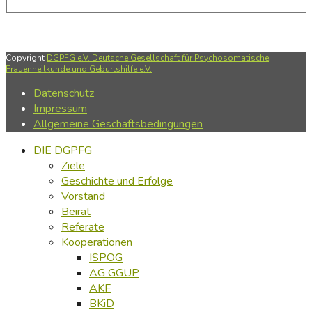
Copyright
DGPFG e.V. Deutsche Gesellschaft für Psychosomatische
Frauenheilkunde und Geburtshilfe e.V.
Datenschutz
Impressum
Allgemeine Geschäftsbedingungen
DIE DGPFG
Ziele
Geschichte und Erfolge
Vorstand
Beirat
Referate
Kooperationen
ISPOG
AG GGUP
AKF
BKiD