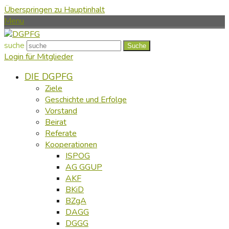
Überspringen zu Hauptinhalt
Menu
suche
Suche
Login für Mitglieder
DIE DGPFG
Ziele
Geschichte und Erfolge
Vorstand
Beirat
Referate
Kooperationen
ISPOG
AG GGUP
AKF
BKiD
BZgA
DAGG
DGGG