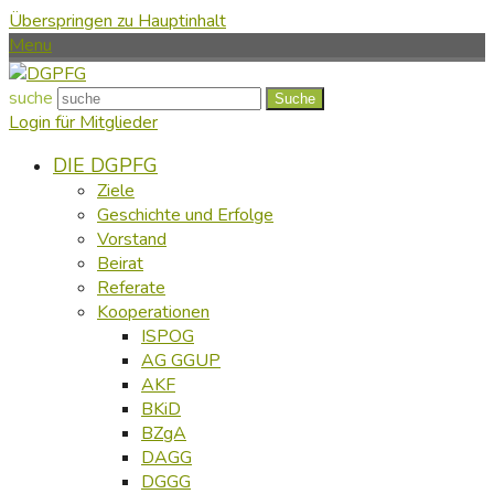
Überspringen zu Hauptinhalt
Menu
suche
Suche
Login für Mitglieder
DIE DGPFG
Ziele
Geschichte und Erfolge
Vorstand
Beirat
Referate
Kooperationen
ISPOG
AG GGUP
AKF
BKiD
BZgA
DAGG
DGGG