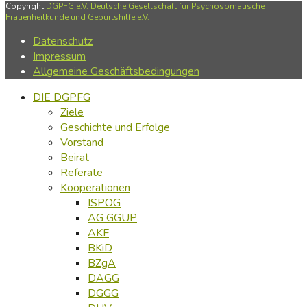
Copyright
DGPFG e.V. Deutsche Gesellschaft für Psychosomatische
Frauenheilkunde und Geburtshilfe e.V.
Datenschutz
Impressum
Allgemeine Geschäftsbedingungen
DIE DGPFG
Ziele
Geschichte und Erfolge
Vorstand
Beirat
Referate
Kooperationen
ISPOG
AG GGUP
AKF
BKiD
BZgA
DAGG
DGGG