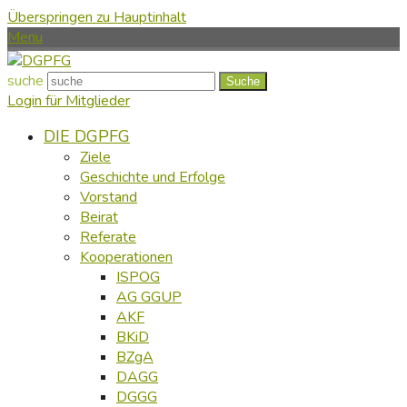
Überspringen zu Hauptinhalt
Menu
suche
Suche
Login für Mitglieder
DIE DGPFG
Ziele
Geschichte und Erfolge
Vorstand
Beirat
Referate
Kooperationen
ISPOG
AG GGUP
AKF
BKiD
BZgA
DAGG
DGGG