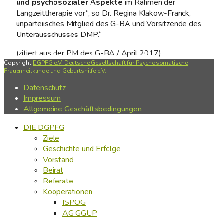
und psychosozialer Aspekte
im Rahmen der
Langzeittherapie vor“, so Dr. Regina Klakow-Franck,
unparteiisches Mitglied des G-BA und Vorsitzende des
Unterausschusses DMP.“
(zitiert aus der PM des G-BA / April 2017)
Copyright
DGPFG e.V. Deutsche Gesellschaft für Psychosomatische
Frauenheilkunde und Geburtshilfe e.V.
Datenschutz
Impressum
Allgemeine Geschäftsbedingungen
DIE DGPFG
Ziele
Geschichte und Erfolge
Vorstand
Beirat
Referate
Kooperationen
ISPOG
AG GGUP