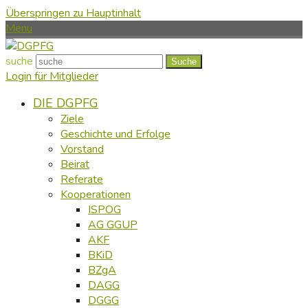
Überspringen zu Hauptinhalt
Menu
suche
Suche
Login für Mitglieder
DIE DGPFG
Ziele
Geschichte und Erfolge
Vorstand
Beirat
Referate
Kooperationen
ISPOG
AG GGUP
AKF
BKiD
BZgA
DAGG
DGGG