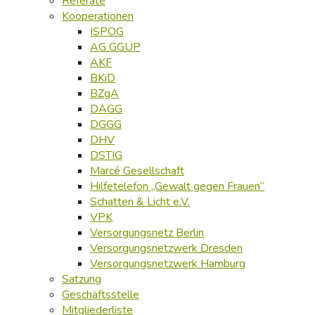
Referate
Kooperationen
ISPOG
AG GGUP
AKF
BKiD
BZgA
DAGG
DGGG
DHV
DSTIG
Marcé Gesellschaft
Hilfetelefon „Gewalt gegen Frauen“
Schatten & Licht e.V.
VPK
Versorgungsnetz Berlin
Versorgungsnetzwerk Dresden
Versorgungsnetzwerk Hamburg
Satzung
Geschäftsstelle
Mitgliederliste