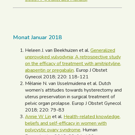
Monat Januar 2018
Heleen J. van Beekhuizen et al.
Generalized
unprovoked vulvodynia; A retrospective study
on the efficacy of treatment with amitriptyline,
abapentin or pregabalin
. Europ J Obstet
Gynecol 2018; 220: 118-121
Mèlanie N. van IJsselmuidena et al. Dutch
women’s attitudes towards hysterectomy and
uterus preservation in surgical treatment of
pelvic organ prolapse. Europ J Obstet Gynecol
2018; 220: 79-83
Annie W Lin
et al.
Health-related knowledge,
beliefs and self-efficacy in women with
polycystic ovary syndrome
. Human