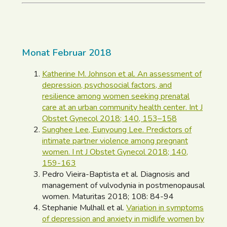
Monat Februar 2018
Katherine M. Johnson et al. An assessment of
depression, psychosocial factors, and
resilience among women seeking prenatal
care at an urban community health center. Int J
Obstet Gynecol 2018; 140, 153–158
Sunghee Lee, Eunyoung Lee. Predictors of
intimate partner violence among pregnant
women. I nt J Obstet Gynecol 2018; 140,
159-163
Pedro Vieira-Baptista et al. Diagnosis and
management of vulvodynia in postmenopausal
women. Maturitas 2018; 108: 84-94
Stephanie Mulhall et al.
Variation in symptoms
of depression and anxiety in midlife women by