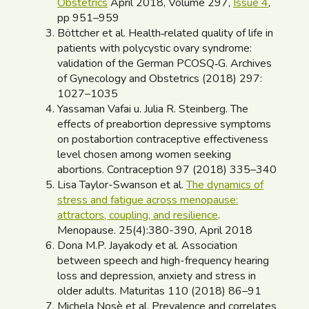
Obstetrics
April 2018, Volume 297,
Issue 4
,
pp 951–959
Böttcher et al. Health‑related quality of life in
patients with polycystic ovary syndrome:
validation of the German PCOSQ‑G. Archives
of Gynecology and Obstetrics (2018) 297:
1027–1035
Yassaman Vafai u. Julia R. Steinberg. The
effects of preabortion depressive symptoms
on postabortion contraceptive effectiveness
level chosen among women seeking
abortions. Contraception 97 (2018) 335–340
Lisa Taylor-Swanson et al.
The dynamics of
stress and fatigue across menopause:
attractors, coupling, and resilience
.
Menopause. 25(4):380-390, April 2018
Dona M.P. Jayakody et al. Association
between speech and high-frequency hearing
loss and depression, anxiety and stress in
older adults. Maturitas 110 (2018) 86–91
Michela Nosè et al. Prevalence and correlates