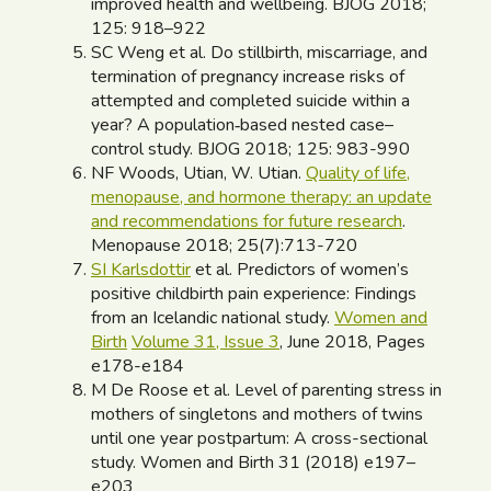
improved health and wellbeing. BJOG 2018;
125: 918–922
SC Weng et al. Do stillbirth, miscarriage, and
termination of pregnancy increase risks of
attempted and completed suicide within a
year? A population‐based nested case–
control study. BJOG 2018; 125: 983-990
NF Woods, Utian, W. Utian.
Quality of life,
menopause, and hormone therapy: an update
and recommendations for future research
.
Menopause 2018; 25(7):713-720
SI Karlsdottir
et al. Predictors of women’s
positive childbirth pain experience: Findings
from an Icelandic national study.
Women and
Birth
Volume 31, Issue 3
, June 2018, Pages
e178-e184
M De Roose et al. Level of parenting stress in
mothers of singletons and mothers of twins
until one year postpartum: A cross-sectional
study. Women and Birth 31 (2018) e197–
e203