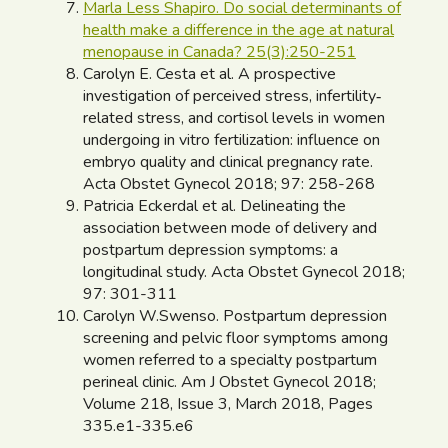
Marla Less Shapiro.
Do social determinants of
health make a difference in the age at natural
menopause in Canada?
25(3):250-251
Carolyn E. Cesta et al. A prospective
investigation of perceived stress, infertility‐
related stress, and cortisol levels in women
undergoing in vitro fertilization: influence on
embryo quality and clinical pregnancy rate.
Acta Obstet Gynecol 2018; 97: 258-268
Patricia Eckerdal et al. Delineating the
association between mode of delivery and
postpartum depression symptoms: a
longitudinal study. Acta Obstet Gynecol 2018;
97: 301-311
Carolyn W.Swenso. Postpartum depression
screening and pelvic floor symptoms among
women referred to a specialty postpartum
perineal clinic. Am J Obstet Gynecol 2018;
Volume 218, Issue 3, March 2018, Pages
335.e1-335.e6