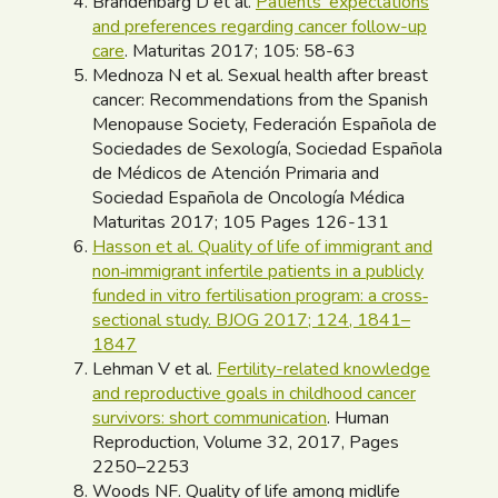
Brandenbarg D et al.
Patients’ expectations
and preferences regarding cancer follow-up
care
. Maturitas 2017; 105: 58-63
Mednoza N et al. Sexual health after breast
cancer: Recommendations from the Spanish
Menopause Society, Federación Española de
Sociedades de Sexología, Sociedad Española
de Médicos de Atención Primaria and
Sociedad Española de Oncología Médica
Maturitas 2017; 105 Pages 126-131
Hasson et al. Quality of life of immigrant and
non‐immigrant infertile patients in a publicly
funded in vitro fertilisation program: a cross‐
sectional study. BJOG 2017; 124, 1841–
1847
Lehman V et al.
Fertility-related knowledge
and reproductive goals in childhood cancer
survivors: short communication
. Human
Reproduction, Volume 32, 2017, Pages
2250–2253
Woods NF. Quality of life among midlife