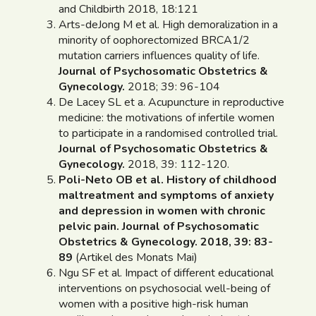
and Childbirth 2018, 18:121
Arts-deJong M et al. High demoralization in a
minority of oophorectomized BRCA1/2
mutation carriers influences quality of life.
Journal of Psychosomatic Obstetrics &
Gynecology
.
2018; 39: 96-104
De Lacey SL et a. Acupuncture in reproductive
medicine: the motivations of infertile women
to participate in a randomised controlled trial.
Journal of Psychosomatic Obstetrics &
Gynecology
.
2018, 39: 112-120.
Poli-Neto OB et al. History of childhood
maltreatment and symptoms of anxiety
and depression in women with chronic
pelvic pain. Journal of Psychosomatic
Obstetrics & Gynecology. 2018, 39: 83-
89
(Artikel des Monats Mai)
Ngu SF et al. Impact of different educational
interventions on psychosocial well-being of
women with a positive high-risk human