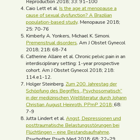
Reproduction 2018; 33: 91–100
Caio Lett et al.
Is the age at menopause a
cause of sexual dysfunction? A Brazilian
population-based study
. Menopause 2018;
25: 70-76
Kimberly A. Yonkers, Michael K. Simoni.
Premenstrual disorders
. Am J Obstet Gynecol
2018; 218: 68-74
Catherine Allaire et al. Chronic pelvic pain in an
interdisciplinary setting: 1-year prospective
cohort. Am J Obstet Gynecol 2018; 218:
114.e1-12.
Holger Steinberg.
Zum 200. Jahrestag der
Schöpfung des Begriffes „Psychosomatisch“
in der medizinischen Weltliteratur durch Johann
Christian August Heinroth. PPmP 2018;
68:
7-9
Jutta Lindert et al.
Angst, Depressionen und
posttraumatische Belastungsstörungen bei
Flüchtlingen – eine Bestandsaufnahme
.
Psychother Psych Med 2018; 68: 22–29