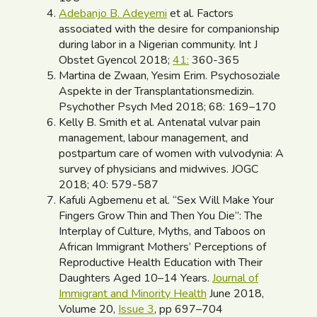
Adebanjo B. Adeyemi
et al. Factors
associated with the desire for companionship
during labor in a Nigerian community. Int J
Obstet Gyencol 2018;
41:
360-365
Martina de Zwaan, Yesim Erim. Psychosoziale
Aspekte in der Transplantationsmedizin.
Psychother Psych Med 2018; 68: 169–170
Kelly B. Smith et al. Antenatal vulvar pain
management, labour management, and
postpartum care of women with vulvodynia: A
survey of physicians and midwives. JOGC
2018; 40: 579-587
Kafuli Agbemenu et al. “Sex Will Make Your
Fingers Grow Thin and Then You Die”: The
Interplay of Culture, Myths, and Taboos on
African Immigrant Mothers’ Perceptions of
Reproductive Health Education with Their
Daughters Aged 10–14 Years.
Journal of
Immigrant and Minority Health
June 2018,
Volume 20,
Issue 3
, pp 697–704