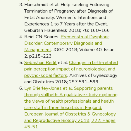
Hanschmidt et al. Help-seeking Following
Termination of Pregnancy after Diagnosis of
Fetal Anomaly: Womenʼs Intentions and
Experiences 1 to 7 Years after the Event.
Geburtsh Frauenheilk 2018; 78: 160–166
Reid, CN. Soares.
Premenstrual Dysphoric
Disorder: Contemporary Diagnosis and
Management
. JOGC 2018; Volume 40, Issue
2, p215–223
Sebastian Berlit
et al.
Changes in birth-related
pain perception impact of neurobiological and
psycho-social factors
. Archives of Gynecology
and Obstetrics 2018; 297:591–599
Lyn Brierley-Jones et al. Supporting parents
through stillbirth: A qualitative study exploring
the views of health professionals and health
care staff in three hospitals in England.
European Journal of Obstetrics & Gynecology
and Reproductive Biology 2018, 222: Pages
45-51