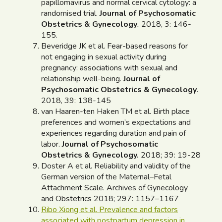
papillomavirus and normal cervical cytology: a
randomised trial.
Journal of Psychosomatic
Obstetrics & Gynecology
.
2018, 3: 146-
155.
Beveridge JK et al. Fear-based reasons for
not engaging in sexual activity during
pregnancy: associations with sexual and
relationship well-being.
Journal of
Psychosomatic Obstetrics & Gynecology
.
2018, 39: 138-145
van Haaren-ten Haken TM et al. Birth place
preferences and women’s expectations and
experiences regarding duration and pain of
labor.
Journal of Psychosomatic
Obstetrics & Gynecology.
2018; 39: 19-28
Doster A et al. Reliability and validity of the
German version of the Maternal–Fetal
Attachment Scale. Archives of Gynecology
and Obstetrics 2018; 297: 1157–1167
Ribo Xiong et al. Prevalence and factors
associated with postpartum depression in