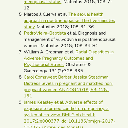
menopausal status
. Maturitas 2018; 108: 7-
12
Marcos J. Cuerva et al.
The sexual health
approach in postmenopause: The five-minutes
study
. Maturitas 2018; 108: 31-36
PedroVieira-Baptista
et al. Diagnosis and
management of vulvodynia in postmenopausal
women. Maturitas 2018; 108: 84-94
William A. Grobman et al.
Racial Disparities in
Adverse Pregnancy Outcomes and
Psychosocial Stress
. Obstetrics &
Gynecology. 131(2):328-335
Carol Cornsweet Barber, Jessica Steadman
Distress levels in pregnant and matched non‐
pregnant women ANZJOG 2018; 58: 128-
131
James Keasley et al. Adverse effects of
exposure to armed conflict on pregnancy: a
systematic review. BMJ Glob Health
2017;2:e000377. doi:10.1136/bmjgh-2017-
000377
(Artikel des Monats)