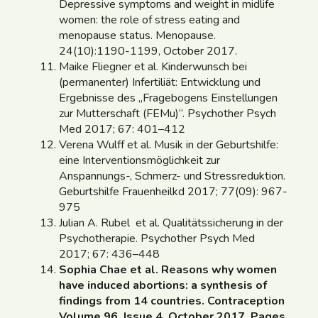
Depressive symptoms and weight in midlife
women: the role of stress eating and
menopause status. Menopause.
24(10):1190-1199, October 2017.
Maike Fliegner et al. Kinderwunsch bei
(permanenter) Infertiliät: Entwicklung und
Ergebnisse des „Fragebogens Einstellungen
zur Mutterschaft (FEMu)“. Psychother Psych
Med 2017; 67: 401–412
Verena Wulff et al. Musik in der Geburtshilfe:
eine Interventionsmöglichkeit zur
Anspannungs-, Schmerz- und Stressreduktion.
Geburtshilfe Frauenheilkd 2017; 77(09): 967-
975
Julian A. Rubel et al. Qualitätssicherung in der
Psychotherapie. Psychother Psych Med
2017; 67: 436–448
Sophia Chae et al. Reasons why women
have induced abortions: a synthesis of
findings from 14 countries. Contraception
Volume 96, Issue 4, October 2017, Pages