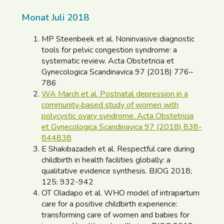
Monat Juli 2018
MP Steenbeek et al. Noninvasive diagnostic
tools for pelvic congestion syndrome: a
systematic review. Acta Obstetricia et
Gynecologica Scandinavica 97 (2018) 776–
786
WA March et al. Postnatal depression in a
community‐based study of women with
polycystic ovary syndrome. Acta Obstetricia
et Gynecologica Scandinavica 97 (2018) 838-
844838
E Shakibazadeh et al. Respectful care during
childbirth in health facilities globally: a
qualitative evidence synthesis. BJOG 2018;
125: 932-942
OT Oladapo et al. WHO model of intrapartum
care for a positive childbirth experience:
transforming care of women and babies for