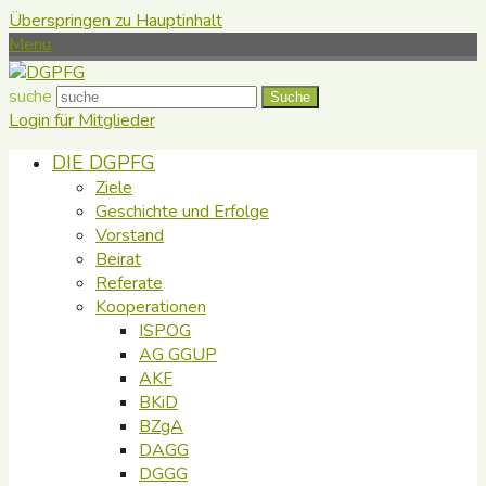
Überspringen zu Hauptinhalt
Menu
suche
Suche
Login für Mitglieder
DIE DGPFG
Ziele
Geschichte und Erfolge
Vorstand
Beirat
Referate
Kooperationen
ISPOG
AG GGUP
AKF
BKiD
BZgA
DAGG
DGGG