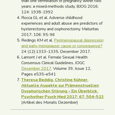
than one termination of pregnancy within two
years: a mixed‐methods study. BJOG 2016;
124: 1938-1992
Rocca GL et al. Adverse childhood
experiences and adult abuse are predictors of
hysterectomy and oophorectomy. Maturitas
2017; 106: 95-96
Redings KM et al.
Perimenopausal depression
and early menopause: cause or consequence?
24 (12):1333-1335, December 2017.
Lamont J et al. Female Sexual Health
Consensus Clinical Guidelines. JOGC
December 2017
. Volume 39, Issue 12,
Pages e535–e541
Theresa Beddig, Christine Kühner.
Aktuelle Aspekte zur Prämenstruellen
Dysphorischen Störung – Ein Überblick.
Psychother Psych Med 2017; 67: 504–513
(Artikel des Monats Dezember)