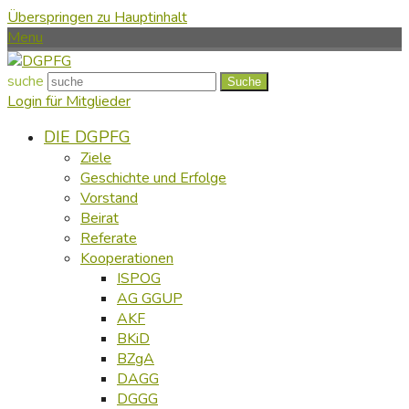
Überspringen zu Hauptinhalt
Menu
suche
Suche
Login für Mitglieder
DIE DGPFG
Ziele
Geschichte und Erfolge
Vorstand
Beirat
Referate
Kooperationen
ISPOG
AG GGUP
AKF
BKiD
BZgA
DAGG
DGGG