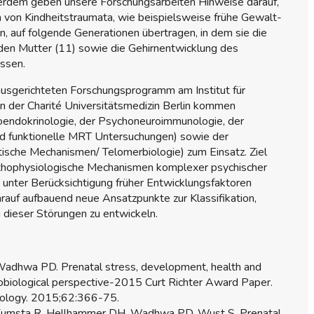
ßerdem geben unsere Forschungsarbeiten Hinweise darauf,
 von Kindheitstraumata, wie beispielsweise frühe Gewalt-
, auf folgende Generationen übertragen, in dem sie die
den Mutter (11) sowie die Gehirnentwicklung des
ssen.
 ausgerichteten Forschungsprogramm am Institut für
n der Charité Universitätsmedizin Berlin kommen
endokrinologie, der Psychoneuroimmunologie, der
nd funktionelle MRT Untersuchungen) sowie der
ische Mechanismen/ Telomerbiologie) zum Einsatz. Ziel
pathophysiologische Mechanismen komplexer psychischer
unter Berücksichtigung früher Entwicklungsfaktoren
rauf aufbauend neue Ansatzpunkte zur Klassifikation,
dieser Störungen zu entwickeln.
 Wadhwa PD. Prenatal stress, development, health and
hobiological perspective-2015 Curt Richter Award Paper.
ology. 2015;62:366-75.
, Kumsta R, Hellhammer DH, Wadhwa PD, Wust S. Prenatal