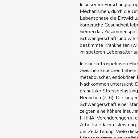
In unserem Forschungsprog
Mechanismen, durch die Umw
Lebensphase die Entwicklu
körperliche Gesundheit leb
hierbei das Zusammenspiel
Schwangerschaft, und wie si
bestimmte Krankheiten (wie
im späteren Lebensalter au
In einer retrospektiven H
zwischen kritischen Leben
metabolischer, endokriner,
Nachkommen untersucht. D
pränataler Stressbelastung
Bereichen (2-6). Die jung
Schwangerschaft einer sta
zeigten eine höhere Insulin
HHNA, Veränderungen in der
Arbeitsgedächtnisleistung,
der Zellalterung. Viele die