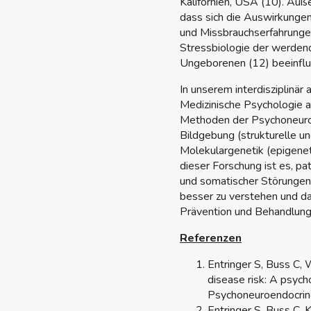
Kalifornien, USA (10). Au
dass sich die Auswirkungen
und Missbrauchserfahrungen
Stressbiologie der werden
Ungeborenen (12) beeinflu
In unserem interdisziplinär
Medizinische Psychologie a
Methoden der Psychoneuro
Bildgebung (strukturelle u
Molekulargenetik (epigenet
dieser Forschung ist es, 
und somatischer Störungen 
besser zu verstehen und da
Prävention und Behandlung 
Referenzen
Entringer S, Buss C,
disease risk: A psyc
Psychoneuroendocrin
Entringer S, Buss C