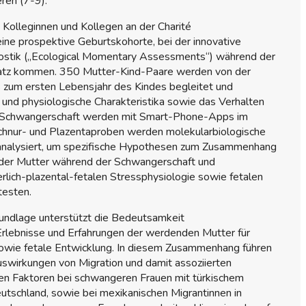
eren (7-9).
 Kolleginnen und Kollegen an der Charité
eine prospektive Geburtskohorte, bei der innovative
ostik („Ecological Momentary Assessments“) während der
atz kommen. 350 Mutter-Kind-Paare werden von der
 zum ersten Lebensjahr des Kindes begleitet und
 und physiologische Charakteristika sowie das Verhalten
 Schwangerschaft werden mit Smart-Phone-Apps im
schnur- und Plazentaproben werden molekularbiologische
analysiert, um spezifische Hypothesen zum Zusammenhang
der Mutter während der Schwangerschaft und
rlich-plazental-fetalen Stressphysiologie sowie fetalen
testen.
undlage unterstützt die Bedeutsamkeit
 Erlebnisse und Erfahrungen der werdenden Mutter für
owie fetale Entwicklung. In diesem Zusammenhang führen
uswirkungen von Migration und damit assoziierten
len Faktoren bei schwangeren Frauen mit türkischem
eutschland, sowie bei mexikanischen Migrantinnen in