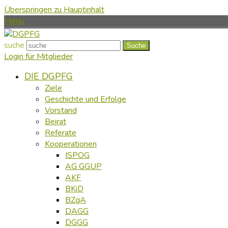
Überspringen zu Hauptinhalt
Menu
suche
Suche
Login für Mitglieder
DIE DGPFG
Ziele
Geschichte und Erfolge
Vorstand
Beirat
Referate
Kooperationen
ISPOG
AG GGUP
AKF
BKiD
BZgA
DAGG
DGGG