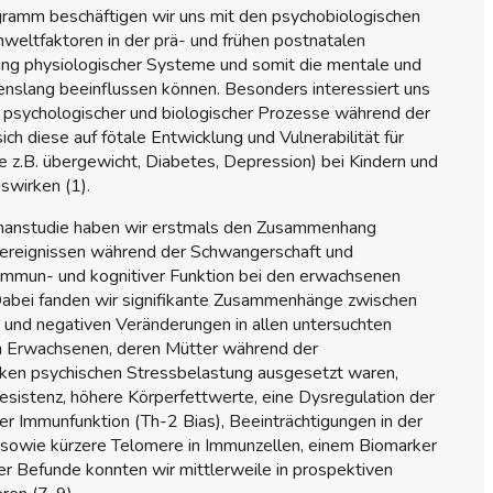
ramm beschäftigen wir uns mit den psychobiologischen
eltfaktoren in der prä- und frühen postnatalen
ng physiologischer Systeme und somit die mentale und
enslang beeinflussen können. Besonders interessiert uns
 psychologischer und biologischer Prozesse während der
ch diese auf fötale Entwicklung und Vulnerabilität für
 z.B. übergewicht, Diabetes, Depression) bei Kindern und
swirken (1).
umanstudie haben wir erstmals den Zusammenhang
sereignissen während der Schwangerschaft und
 Immun- und kognitiver Funktion bei den erwachsenen
abei fanden wir signifikante Zusammenhänge zwischen
 und negativen Veränderungen in allen untersuchten
en Erwachsenen, deren Mütter während der
rken psychischen Stressbelastung ausgesetzt waren,
resistenz, höhere Körperfettwerte, eine Dysregulation der
 Immunfunktion (Th-2 Bias), Beeinträchtigungen in der
 sowie kürzere Telomere in Immunzellen, einem Biomarker
ser Befunde konnten wir mittlerweile in prospektiven