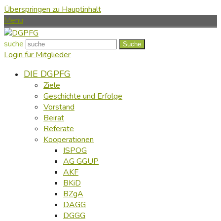
Überspringen zu Hauptinhalt
Menu
suche
Suche
Login für Mitglieder
DIE DGPFG
Ziele
Geschichte und Erfolge
Vorstand
Beirat
Referate
Kooperationen
ISPOG
AG GGUP
AKF
BKiD
BZgA
DAGG
DGGG