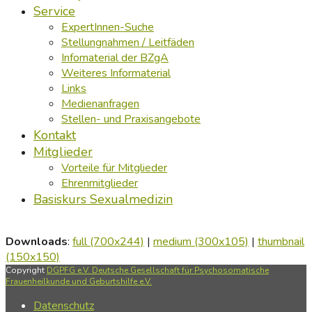
Service
ExpertInnen-Suche
Stellungnahmen / Leitfäden
Infomaterial der BZgA
Weiteres Informaterial
Links
Medienanfragen
Stellen- und Praxisangebote
Kontakt
Mitglieder
Vorteile für Mitglieder
Ehrenmitglieder
Basiskurs Sexualmedizin
Downloads
:
full (700x244)
|
medium (300x105)
|
thumbnail
(150x150)
Copyright
DGPFG e.V. Deutsche Gesellschaft für Psychosomatische
Frauenheilkunde und Geburtshilfe e.V.
Datenschutz