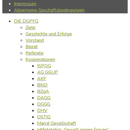
Impressum
Allgemeine Geschäftsbedingungen
DIE DGPFG
Ziele
Geschichte und Erfolge
Vorstand
Beirat
Referate
Kooperationen
ISPOG
AG GGUP
AKF
BKiD
BZgA
DAGG
DGGG
DHV
DSTIG
Marcé Gesellschaft
Hilfetelefon „Gewalt gegen Frauen“