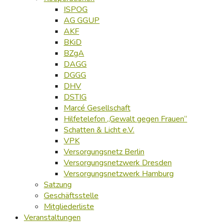
ISPOG
AG GGUP
AKF
BKiD
BZgA
DAGG
DGGG
DHV
DSTIG
Marcé Gesellschaft
Hilfetelefon „Gewalt gegen Frauen“
Schatten & Licht e.V.
VPK
Versorgungsnetz Berlin
Versorgungsnetzwerk Dresden
Versorgungsnetzwerk Hamburg
Satzung
Geschäftsstelle
Mitgliederliste
Veranstaltungen