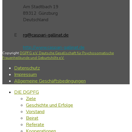
Am Stadtbach 19
89312
Günzburg
Deutschland
E
rg@caspari-gallinat.de
http://www.caspari-gallinat.de
Copyright
DGPFG e.V. Deutsche Gesellschaft für Psychosomatische
Frauenheilkunde und Geburtshilfe e.V.
Datenschutz
Impressum
Allgemeine Geschäftsbedingungen
DIE DGPFG
Ziele
Geschichte und Erfolge
Vorstand
Beirat
Referate
Kooperationen