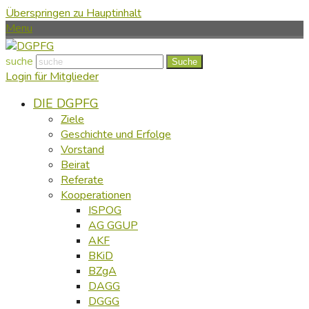
Überspringen zu Hauptinhalt
Menu
suche
Suche
Login für Mitglieder
DIE DGPFG
Ziele
Geschichte und Erfolge
Vorstand
Beirat
Referate
Kooperationen
ISPOG
AG GGUP
AKF
BKiD
BZgA
DAGG
DGGG