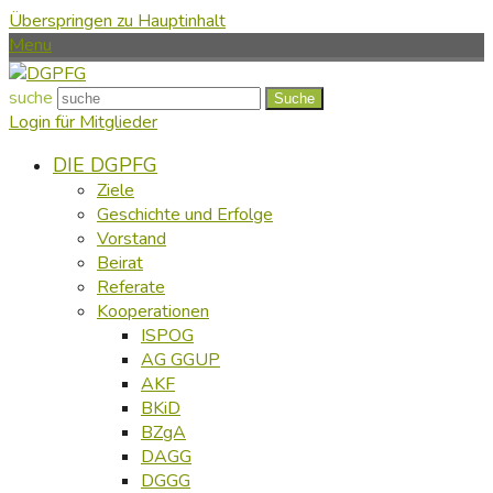
Überspringen zu Hauptinhalt
Menu
suche
Suche
Login für Mitglieder
DIE DGPFG
Ziele
Geschichte und Erfolge
Vorstand
Beirat
Referate
Kooperationen
ISPOG
AG GGUP
AKF
BKiD
BZgA
DAGG
DGGG