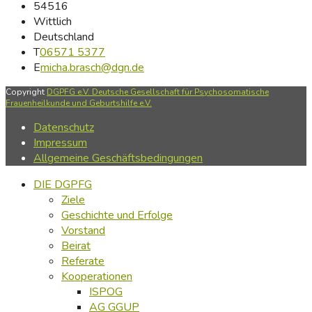
54516
Wittlich
Deutschland
T
06571 5377
E
micha.brasch@dgn.de
Copyright
DGPFG e.V. Deutsche Gesellschaft für Psychosomatische
Frauenheilkunde und Geburtshilfe e.V.
Datenschutz
Impressum
Allgemeine Geschäftsbedingungen
DIE DGPFG
Ziele
Geschichte und Erfolge
Vorstand
Beirat
Referate
Kooperationen
ISPOG
AG GGUP