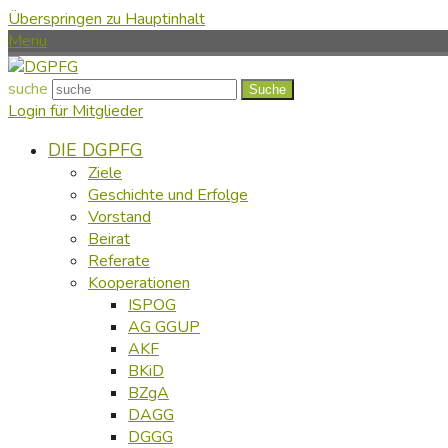
Überspringen zu Hauptinhalt
Menu
suche
Suche
Login für Mitglieder
DIE DGPFG
Ziele
Geschichte und Erfolge
Vorstand
Beirat
Referate
Kooperationen
ISPOG
AG GGUP
AKF
BKiD
BZgA
DAGG
DGGG