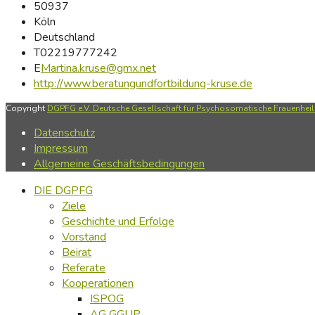
50937
Köln
Deutschland
T
02219777242
E
Martina.kruse@gmx.net
http://www.beratungundfortbildung-kruse.de
Copyright
DGPFG e.V. Deutsche Gesellschaft für Psychosomatische Frauenheilk
Datenschutz
Impressum
Allgemeine Geschäftsbedingungen
DIE DGPFG
Ziele
Geschichte und Erfolge
Vorstand
Beirat
Referate
Kooperationen
ISPOG
AG GGUP