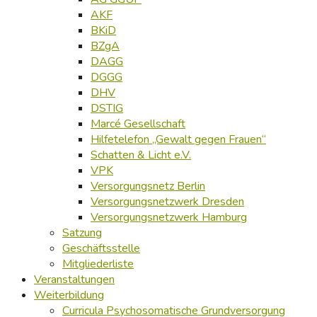
AKF
BKiD
BZgA
DAGG
DGGG
DHV
DSTIG
Marcé Gesellschaft
Hilfetelefon „Gewalt gegen Frauen“
Schatten & Licht e.V.
VPK
Versorgungsnetz Berlin
Versorgungsnetzwerk Dresden
Versorgungsnetzwerk Hamburg
Satzung
Geschäftsstelle
Mitgliederliste
Veranstaltungen
Weiterbildung
Curricula Psychosomatische Grundversorgung