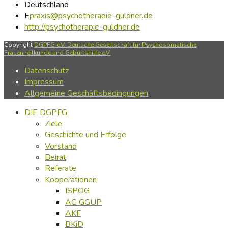
Deutschland
E
praxis@psychotherapie-guldner.de
http://psychotherapie-guldner.de
Copyright
DGPFG e.V. Deutsche Gesellschaft für Psychosomatische
Frauenheilkunde und Geburtshilfe e.V.
Datenschutz
Impressum
Allgemeine Geschäftsbedingungen
DIE DGPFG
Ziele
Geschichte und Erfolge
Vorstand
Beirat
Referate
Kooperationen
ISPOG
AG GGUP
AKF
BKiD