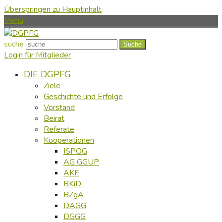
Überspringen zu Hauptinhalt
Menu
suche
Suche
Login für Mitglieder
DIE DGPFG
Ziele
Geschichte und Erfolge
Vorstand
Beirat
Referate
Kooperationen
ISPOG
AG GGUP
AKF
BKiD
BZgA
DAGG
DGGG