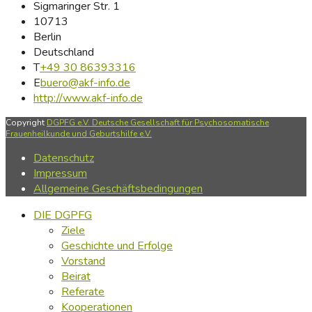
Sigmaringer Str. 1
10713
Berlin
Deutschland
T
+49 30 86393316
E
buero@akf-info.de
http://www.akf-info.de
Copyright
DGPFG e.V. Deutsche Gesellschaft für Psychosomatische
Frauenheilkunde und Geburtshilfe e.V.
Datenschutz
Impressum
Allgemeine Geschäftsbedingungen
DIE DGPFG
Ziele
Geschichte und Erfolge
Vorstand
Beirat
Referate
Kooperationen