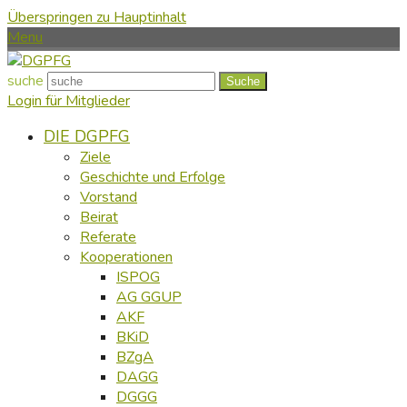
Überspringen zu Hauptinhalt
Menu
suche
Suche
Login für Mitglieder
DIE DGPFG
Ziele
Geschichte und Erfolge
Vorstand
Beirat
Referate
Kooperationen
ISPOG
AG GGUP
AKF
BKiD
BZgA
DAGG
DGGG