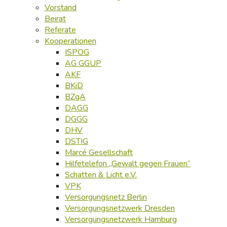
Vorstand
Beirat
Referate
Kooperationen
ISPOG
AG GGUP
AKF
BKiD
BZgA
DAGG
DGGG
DHV
DSTIG
Marcé Gesellschaft
Hilfetelefon „Gewalt gegen Frauen“
Schatten & Licht e.V.
VPK
Versorgungsnetz Berlin
Versorgungsnetzwerk Dresden
Versorgungsnetzwerk Hamburg