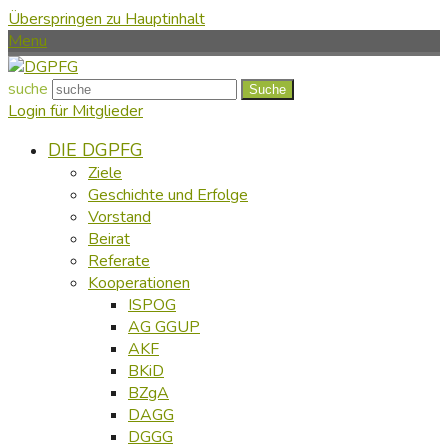
Überspringen zu Hauptinhalt
Menu
suche
Suche
Login für Mitglieder
DIE DGPFG
Ziele
Geschichte und Erfolge
Vorstand
Beirat
Referate
Kooperationen
ISPOG
AG GGUP
AKF
BKiD
BZgA
DAGG
DGGG