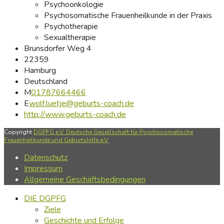
Psychoonkologie
Psychosomatische Frauenheilkunde in der Praxis
Psychotherapie
Sexualtherapie
Brunsdorfer Weg 4
22359
Hamburg
Deutschland
M
01787664466
E
wolf.luetje@geburts-coach.de
http://www.geburts-coach.de
Copyright
DGPFG e.V. Deutsche Gesellschaft für Psychosomatische
Frauenheilkunde und Geburtshilfe e.V.
Datenschutz
Impressum
Allgemeine Geschäftsbedingungen
DIE DGPFG
Ziele
Geschichte und Erfolge