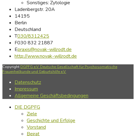
Sonstiges:
Zytologie
Ladenbergstr. 20A
14195
Berlin
Deutschland
T
030/8312425
F
030 832 21887
E
praxis@novak-willrodt.de
http://www.novak-willrodt.de
Copyright
DGPFG e.V. Deutsche Gesellschaft für Psychosomatische
Frauenheilkunde und Geburtshilfe e.V.
Datenschutz
Impressum
Allgemeine Geschäftsbedingungen
DIE DGPFG
Ziele
Geschichte und Erfolge
Vorstand
Beirat