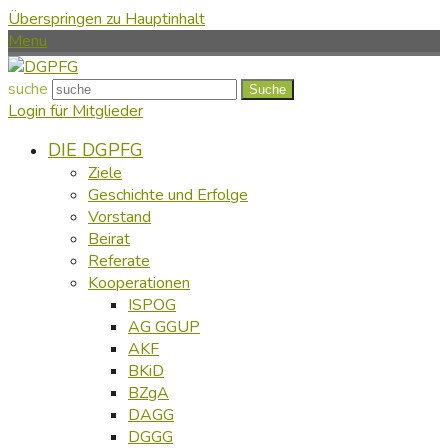
Überspringen zu Hauptinhalt
Menu
suche
Suche
Login für Mitglieder
DIE DGPFG
Ziele
Geschichte und Erfolge
Vorstand
Beirat
Referate
Kooperationen
ISPOG
AG GGUP
AKF
BKiD
BZgA
DAGG
DGGG