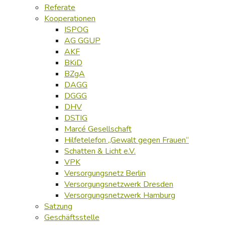
Referate
Kooperationen
ISPOG
AG GGUP
AKF
BKiD
BZgA
DAGG
DGGG
DHV
DSTIG
Marcé Gesellschaft
Hilfetelefon „Gewalt gegen Frauen“
Schatten & Licht e.V.
VPK
Versorgungsnetz Berlin
Versorgungsnetzwerk Dresden
Versorgungsnetzwerk Hamburg
Satzung
Geschäftsstelle