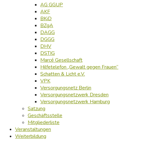
AG GGUP
AKF
BKiD
BZgA
DAGG
DGGG
DHV
DSTIG
Marcé Gesellschaft
Hilfetelefon „Gewalt gegen Frauen“
Schatten & Licht e.V.
VPK
Versorgungsnetz Berlin
Versorgungsnetzwerk Dresden
Versorgungsnetzwerk Hamburg
Satzung
Geschäftsstelle
Mitgliederliste
Veranstaltungen
Weiterbildung