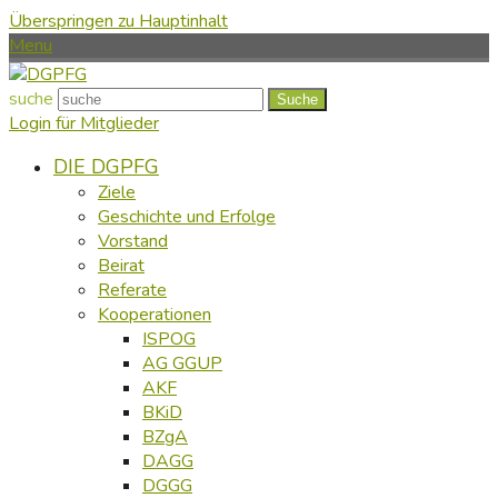
Überspringen zu Hauptinhalt
Menu
suche
Suche
Login für Mitglieder
DIE DGPFG
Ziele
Geschichte und Erfolge
Vorstand
Beirat
Referate
Kooperationen
ISPOG
AG GGUP
AKF
BKiD
BZgA
DAGG
DGGG