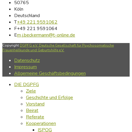
50765
Köln
Deutschland
T
+49 221 9591062
F
+49 221 9591064
E
m.j.beckermann@t-online.de
Copyright
DGPFG e.V. Deutsche Gesellschaft für Psychosomatische
Frauenheilkunde und Geburtshilfe e.V.
Datenschutz
Impressum
Allgemeine Geschäftsbedingungen
DIE DGPFG
Ziele
Geschichte und Erfolge
Vorstand
Beirat
Referate
Kooperationen
ISPOG