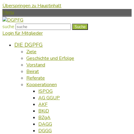
Überspringen zu Hauptinhalt
Menu
suche
Suche
Login für Mitglieder
DIE DGPFG
Ziele
Geschichte und Erfolge
Vorstand
Beirat
Referate
Kooperationen
ISPOG
AG GGUP
AKF
BKiD
BZgA
DAGG
DGGG