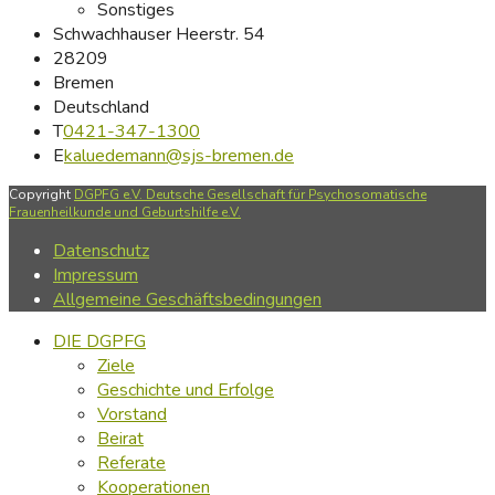
Sonstiges
Schwachhauser Heerstr. 54
28209
Bremen
Deutschland
T
0421-347-1300
E
kaluedemann@sjs-bremen.de
Copyright
DGPFG e.V. Deutsche Gesellschaft für Psychosomatische
Frauenheilkunde und Geburtshilfe e.V.
Datenschutz
Impressum
Allgemeine Geschäftsbedingungen
DIE DGPFG
Ziele
Geschichte und Erfolge
Vorstand
Beirat
Referate
Kooperationen