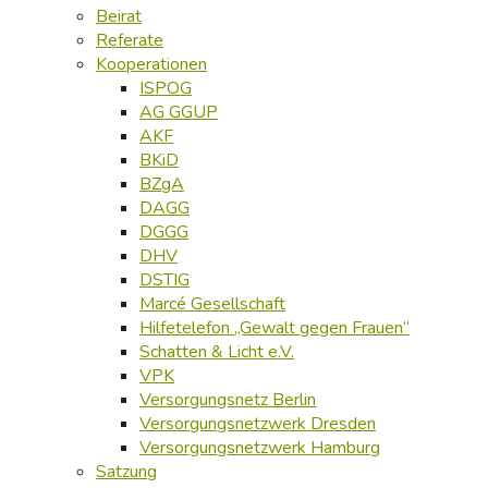
Beirat
Referate
Kooperationen
ISPOG
AG GGUP
AKF
BKiD
BZgA
DAGG
DGGG
DHV
DSTIG
Marcé Gesellschaft
Hilfetelefon „Gewalt gegen Frauen“
Schatten & Licht e.V.
VPK
Versorgungsnetz Berlin
Versorgungsnetzwerk Dresden
Versorgungsnetzwerk Hamburg
Satzung