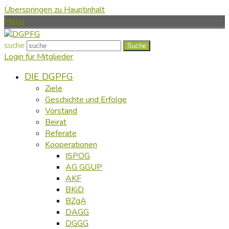
Überspringen zu Hauptinhalt
Menu
suche
Suche
Login für Mitglieder
DIE DGPFG
Ziele
Geschichte und Erfolge
Vorstand
Beirat
Referate
Kooperationen
ISPOG
AG GGUP
AKF
BKiD
BZgA
DAGG
DGGG