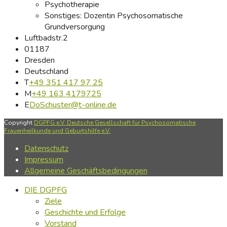
Psychotherapie
Sonstiges:
Dozentin Psychosomatische
Grundversorgung
Luftbadstr.2
01187
Dresden
Deutschland
T
+49 351 417 97 25
M
+49 163 4179725
E
DoSchuster@t-online.de
Copyright
DGPFG e.V. Deutsche Gesellschaft für Psychosomatische
Frauenheilkunde und Geburtshilfe e.V.
Datenschutz
Impressum
Allgemeine Geschäftsbedingungen
DIE DGPFG
Ziele
Geschichte und Erfolge
Vorstand