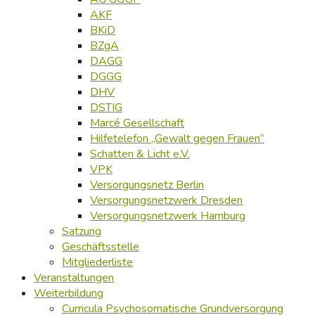
AKF
BKiD
BZgA
DAGG
DGGG
DHV
DSTIG
Marcé Gesellschaft
Hilfetelefon „Gewalt gegen Frauen“
Schatten & Licht e.V.
VPK
Versorgungsnetz Berlin
Versorgungsnetzwerk Dresden
Versorgungsnetzwerk Hamburg
Satzung
Geschäftsstelle
Mitgliederliste
Veranstaltungen
Weiterbildung
Curricula Psychosomatische Grundversorgung