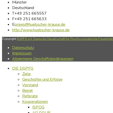
Münster
Deutschland
T
+49 251 665557
F
+49 251 665633
E
praxis@huebscher-krause.de
http://www.huebscher-krause.de
Copyright
DGPFG e.V. Deutsche Gesellschaft für Psychosomatische Frauenheilk
Datenschutz
Impressum
Allgemeine Geschäftsbedingungen
DIE DGPFG
Ziele
Geschichte und Erfolge
Vorstand
Beirat
Referate
Kooperationen
ISPOG
AG GGUP