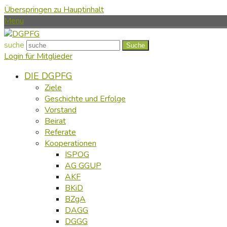
Überspringen zu Hauptinhalt
Menu
suche
Suche
Login für Mitglieder
DIE DGPFG
Ziele
Geschichte und Erfolge
Vorstand
Beirat
Referate
Kooperationen
ISPOG
AG GGUP
AKF
BKiD
BZgA
DAGG
DGGG