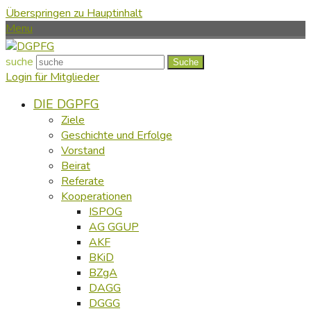
Überspringen zu Hauptinhalt
Menu
suche
Suche
Login für Mitglieder
DIE DGPFG
Ziele
Geschichte und Erfolge
Vorstand
Beirat
Referate
Kooperationen
ISPOG
AG GGUP
AKF
BKiD
BZgA
DAGG
DGGG