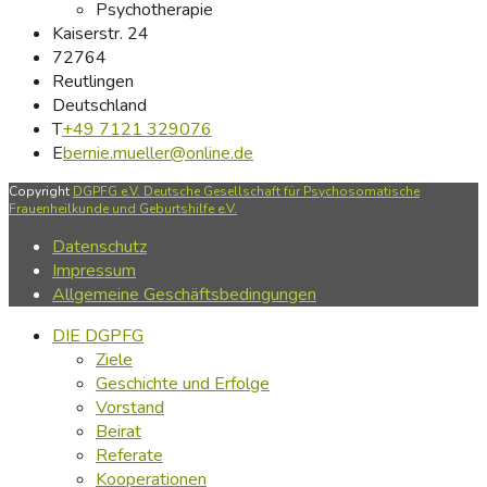
Psychotherapie
Kaiserstr. 24
72764
Reutlingen
Deutschland
T
+49 7121 329076
E
bernie.mueller@online.de
Copyright
DGPFG e.V. Deutsche Gesellschaft für Psychosomatische
Frauenheilkunde und Geburtshilfe e.V.
Datenschutz
Impressum
Allgemeine Geschäftsbedingungen
DIE DGPFG
Ziele
Geschichte und Erfolge
Vorstand
Beirat
Referate
Kooperationen