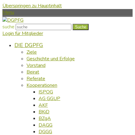
Überspringen zu Hauptinhalt
Menu
suche
Suche
Login für Mitglieder
DIE DGPFG
Ziele
Geschichte und Erfolge
Vorstand
Beirat
Referate
Kooperationen
ISPOG
AG GGUP
AKF
BKiD
BZgA
DAGG
DGGG