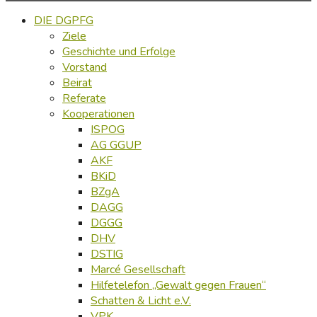
DIE DGPFG
Ziele
Geschichte und Erfolge
Vorstand
Beirat
Referate
Kooperationen
ISPOG
AG GGUP
AKF
BKiD
BZgA
DAGG
DGGG
DHV
DSTIG
Marcé Gesellschaft
Hilfetelefon „Gewalt gegen Frauen“
Schatten & Licht e.V.
VPK