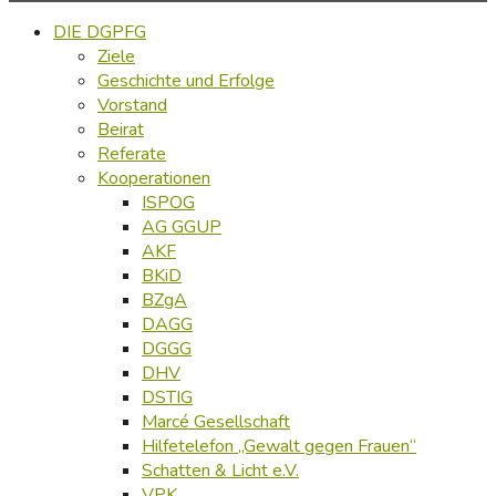
DIE DGPFG
Ziele
Geschichte und Erfolge
Vorstand
Beirat
Referate
Kooperationen
ISPOG
AG GGUP
AKF
BKiD
BZgA
DAGG
DGGG
DHV
DSTIG
Marcé Gesellschaft
Hilfetelefon „Gewalt gegen Frauen“
Schatten & Licht e.V.
VPK