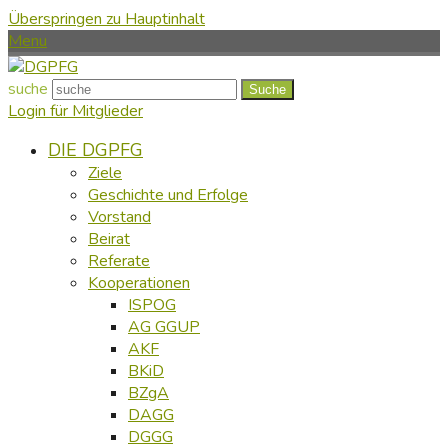
Überspringen zu Hauptinhalt
Menu
suche
Suche
Login für Mitglieder
DIE DGPFG
Ziele
Geschichte und Erfolge
Vorstand
Beirat
Referate
Kooperationen
ISPOG
AG GGUP
AKF
BKiD
BZgA
DAGG
DGGG