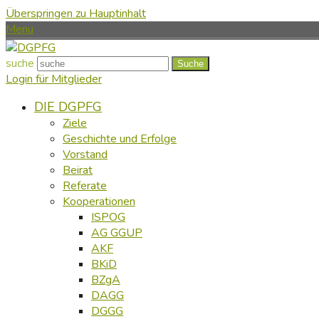
Überspringen zu Hauptinhalt
Menu
suche
Suche
Login für Mitglieder
DIE DGPFG
Ziele
Geschichte und Erfolge
Vorstand
Beirat
Referate
Kooperationen
ISPOG
AG GGUP
AKF
BKiD
BZgA
DAGG
DGGG