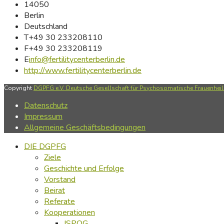
14050
Berlin
Deutschland
T
+49 30 233208110
F
+49 30 233208119
E
info@fertilitycenterberlin.de
http://www.fertilitycenterberlin.de
Copyright
DGPFG e.V. Deutsche Gesellschaft für Psychosomatische Frauenheilk
Datenschutz
Impressum
Allgemeine Geschäftsbedingungen
DIE DGPFG
Ziele
Geschichte und Erfolge
Vorstand
Beirat
Referate
Kooperationen
ISPOG