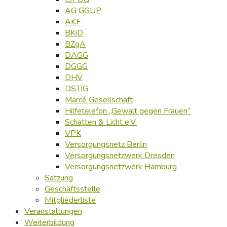
AG GGUP
AKF
BKiD
BZgA
DAGG
DGGG
DHV
DSTIG
Marcé Gesellschaft
Hilfetelefon „Gewalt gegen Frauen“
Schatten & Licht e.V.
VPK
Versorgungsnetz Berlin
Versorgungsnetzwerk Dresden
Versorgungsnetzwerk Hamburg
Satzung
Geschäftsstelle
Mitgliederliste
Veranstaltungen
Weiterbildung