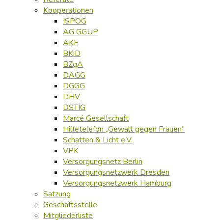
Kooperationen
ISPOG
AG GGUP
AKF
BKiD
BZgA
DAGG
DGGG
DHV
DSTIG
Marcé Gesellschaft
Hilfetelefon „Gewalt gegen Frauen“
Schatten & Licht e.V.
VPK
Versorgungsnetz Berlin
Versorgungsnetzwerk Dresden
Versorgungsnetzwerk Hamburg
Satzung
Geschäftsstelle
Mitgliederliste