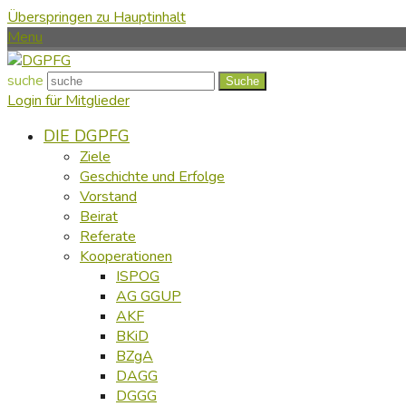
Überspringen zu Hauptinhalt
Menu
suche
Suche
Login für Mitglieder
DIE DGPFG
Ziele
Geschichte und Erfolge
Vorstand
Beirat
Referate
Kooperationen
ISPOG
AG GGUP
AKF
BKiD
BZgA
DAGG
DGGG