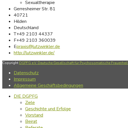
Sexualtherapie
Gerresheimer Str. 81
40721
Hilden
Deutschland
T
+49 2103 44337
F
+49 2103 360039
E
praxis@lutzwinkler.de
http://lutzwinkler.de/
Copyright
DGPFG e.V. Deutsche Gesellschaft für Psychosomatische Frauenheilk
Datenschutz
Impressum
Allgemeine Geschäftsbedingungen
DIE DGPFG
Ziele
Geschichte und Erfolge
Vorstand
Beirat
Referate