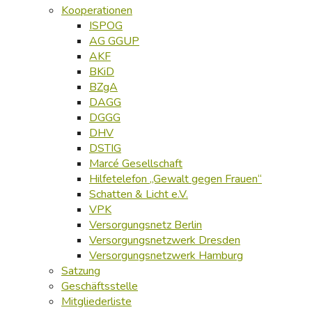
Kooperationen
ISPOG
AG GGUP
AKF
BKiD
BZgA
DAGG
DGGG
DHV
DSTIG
Marcé Gesellschaft
Hilfetelefon „Gewalt gegen Frauen“
Schatten & Licht e.V.
VPK
Versorgungsnetz Berlin
Versorgungsnetzwerk Dresden
Versorgungsnetzwerk Hamburg
Satzung
Geschäftsstelle
Mitgliederliste