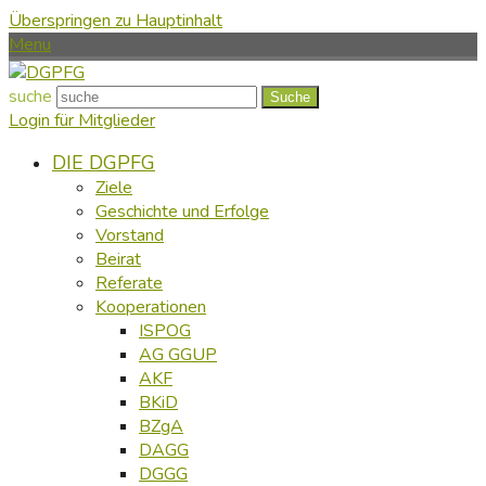
Überspringen zu Hauptinhalt
Menu
suche
Suche
Login für Mitglieder
DIE DGPFG
Ziele
Geschichte und Erfolge
Vorstand
Beirat
Referate
Kooperationen
ISPOG
AG GGUP
AKF
BKiD
BZgA
DAGG
DGGG