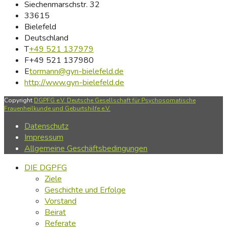
Siechenmarschstr. 32
33615
Bielefeld
Deutschland
T
+49 521 137979
F
+49 521 137980
E
tormann@gyn-bielefeld.de
http://www.gyn-bielefeld.de
Copyright
DGPFG e.V. Deutsche Gesellschaft für Psychosomatische
Frauenheilkunde und Geburtshilfe e.V.
Datenschutz
Impressum
Allgemeine Geschäftsbedingungen
DIE DGPFG
Ziele
Geschichte und Erfolge
Vorstand
Beirat
Referate