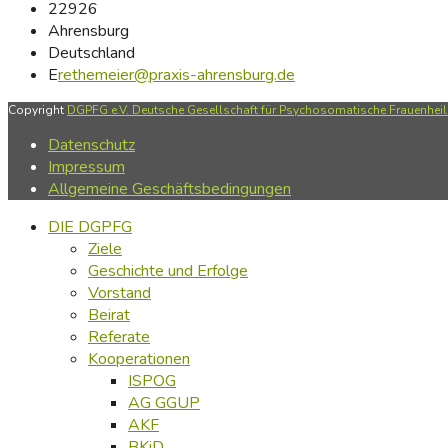
22926
Ahrensburg
Deutschland
E
rethemeier@praxis-ahrensburg.de
Copyright
DGPFG e.V. Deutsche Gesellschaft für Psychosomatische Frauenheilk
Datenschutz
Impressum
Allgemeine Geschäftsbedingungen
DIE DGPFG
Ziele
Geschichte und Erfolge
Vorstand
Beirat
Referate
Kooperationen
ISPOG
AG GGUP
AKF
BKiD