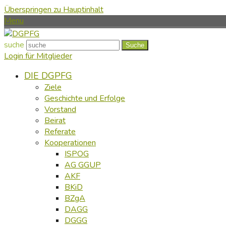
Überspringen zu Hauptinhalt
Menu
suche
Suche
Login für Mitglieder
DIE DGPFG
Ziele
Geschichte und Erfolge
Vorstand
Beirat
Referate
Kooperationen
ISPOG
AG GGUP
AKF
BKiD
BZgA
DAGG
DGGG