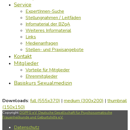
Service
ExpertInnen-Suche
Stellungnahmen / Leitfäden
Infomaterial der BZgA
Weiteres Informaterial
Links
Medienanfragen
Stellen- und Praxisangebote
Kontakt
Mitglieder
Vorteile für Mitglieder
Ehrenmitglieder
Basiskurs Sexualmedizin
Downloads
:
full (555x370)
|
medium (300x200)
|
thumbnail
(150x150)
Copyright
DGPFG e.V. Deutsche Gesellschaft für Psychosomatische
Frauenheilkunde und Geburtshilfe e.V.
Datenschutz