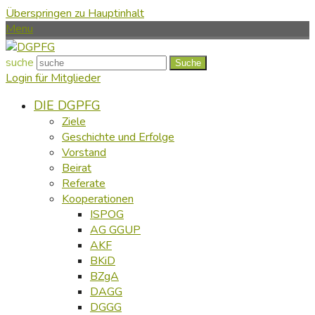
Überspringen zu Hauptinhalt
Menu
suche
Suche
Login für Mitglieder
DIE DGPFG
Ziele
Geschichte und Erfolge
Vorstand
Beirat
Referate
Kooperationen
ISPOG
AG GGUP
AKF
BKiD
BZgA
DAGG
DGGG