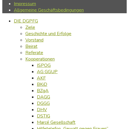
Impressum
Allgemeine Geschäftsbedingungen
DIE DGPFG
Ziele
Geschichte und Erfolge
Vorstand
Beirat
Referate
Kooperationen
ISPOG
AG GGUP
AKF
BKiD
BZgA
DAGG
DGGG
DHV
DSTIG
Marcé Gesellschaft
Hilfetelefon „Gewalt gegen Frauen“