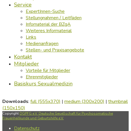
Service
ExpertInnen-Suche
Stellungnahmen / Leitfäden
Infomaterial der BZgA
Weiteres Informaterial
Links
Medienanfragen
Stellen- und Praxisangebote
Kontakt
Mitglieder
Vorteile für Mitglieder
Ehrenmitglieder
Basiskurs Sexualmedizin
Downloads
:
full (555x370)
|
medium (300x200)
|
thumbnail
(150x150)
Copyright
DGPFG e.V. Deutsche Gesellschaft für Psychosomatische
Frauenheilkunde und Geburtshilfe e.V.
Datenschutz