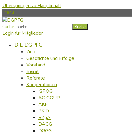
Überspringen zu Hauptinhalt
Menu
suche
Suche
Login für Mitglieder
DIE DGPFG
Ziele
Geschichte und Erfolge
Vorstand
Beirat
Referate
Kooperationen
ISPOG
AG GGUP
AKF
BKiD
BZgA
DAGG
DGGG