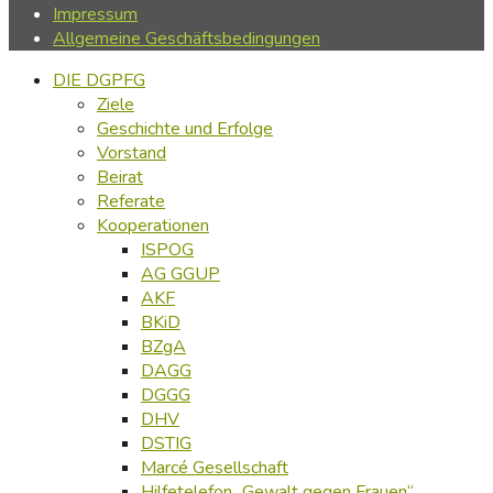
Impressum
Allgemeine Geschäftsbedingungen
DIE DGPFG
Ziele
Geschichte und Erfolge
Vorstand
Beirat
Referate
Kooperationen
ISPOG
AG GGUP
AKF
BKiD
BZgA
DAGG
DGGG
DHV
DSTIG
Marcé Gesellschaft
Hilfetelefon „Gewalt gegen Frauen“